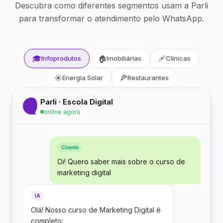
Descubra como diferentes segmentos usam a Parli
para transformar o atendimento pelo WhatsApp.
🎓
🏠
🩹
Infoprodutos
Imobiliárias
Clínicas
☀️
🍕
Energia Solar
Restaurantes
Parli · Escola Digital
online agora
Cliente
Oi! Quero saber mais sobre o curso de
marketing digital
IA
Olá! Nosso curso de Marketing Digital é
completo: