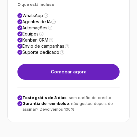
O que está incluso
WhatsApp
?
Agentes de IA
?
Automações
?
Equipes
?
Kanban CRM
?
Envio de campanhas
?
Suporte dedicado
?
Começar agora
Teste grátis de 3 dias
: sem cartão de crédito
Garantia de reembolso
: não gostou depois de
assinar? Devolvemos 100%