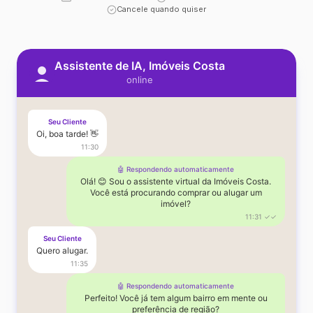
Cancele quando quiser
Assistente de IA, Imóveis Costa
online
Seu Cliente
Oi, boa tarde! 👋
11:30
🤖 Respondendo automaticamente
Olá! 😊 Sou o assistente virtual da Imóveis Costa.
Você está procurando comprar ou alugar um
imóvel?
11:31 ✓✓
Seu Cliente
Quero alugar.
11:35
🤖 Respondendo automaticamente
Perfeito! Você já tem algum bairro em mente ou
preferência de região?