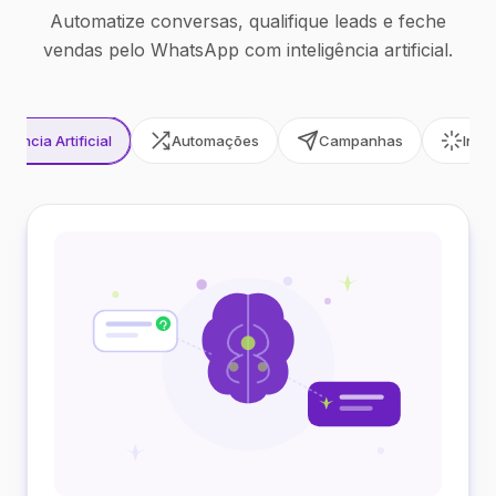
Automatize conversas, qualifique leads e feche
vendas pelo WhatsApp com inteligência artificial.
ligência Artificial
Automações
Campanhas
Inte