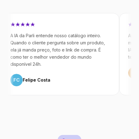
A da Parli entende nosso catálogo inteiro.
Antes da Parl
ando o cliente pergunta sobre um produto,
mandavam men
 já manda preço, foto e link de compra. É
IA atende de
mo ter o melhor vendedor do mundo
temos 40% m
ponível 24h.
ML
Marco
C
Felipe Costa