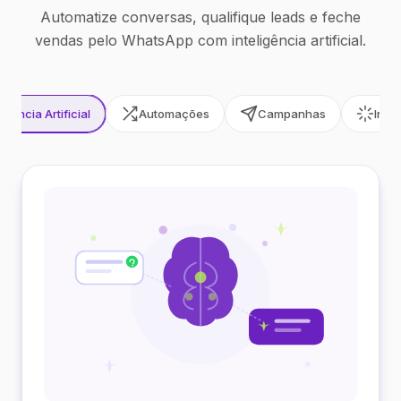
Automatize conversas, qualifique leads e feche
vendas pelo WhatsApp com inteligência artificial.
ligência Artificial
Automações
Campanhas
Inte