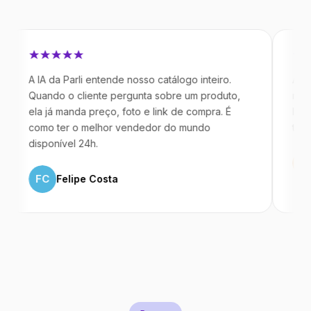
 IA da Parli entende nosso catálogo inteiro.
Antes da Pa
uando o cliente pergunta sobre um produto,
mandavam m
la já manda preço, foto e link de compra. É
IA atende d
omo ter o melhor vendedor do mundo
temos 40% 
isponível 24h.
ML
Marc
FC
Felipe Costa