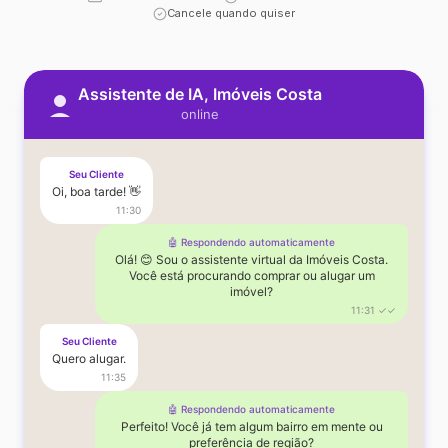
Cancele quando quiser
Assistente de IA, Imóveis Costa
online
Seu Cliente
Oi, boa tarde! 👋
11:30
🤖 Respondendo automaticamente
Olá! 😊 Sou o assistente virtual da Imóveis Costa.
Você está procurando comprar ou alugar um
imóvel?
11:31 ✓✓
Seu Cliente
Quero alugar.
11:35
🤖 Respondendo automaticamente
Perfeito! Você já tem algum bairro em mente ou
preferência de região?