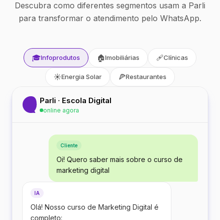
Descubra como diferentes segmentos usam a Parli
para transformar o atendimento pelo WhatsApp.
🎓
🏠
🩹
Infoprodutos
Imobiliárias
Clínicas
☀️
🍕
Energia Solar
Restaurantes
Parli · Escola Digital
online agora
Cliente
Oi! Quero saber mais sobre o curso de
marketing digital
IA
Olá! Nosso curso de Marketing Digital é
completo: