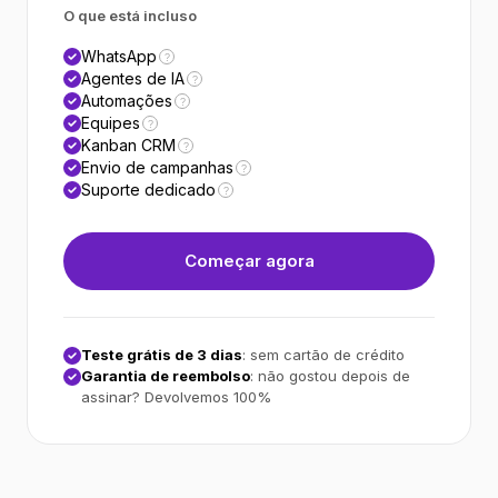
O que está incluso
WhatsApp
?
Agentes de IA
?
Automações
?
Equipes
?
Kanban CRM
?
Envio de campanhas
?
Suporte dedicado
?
Começar agora
Teste grátis de 3 dias
: sem cartão de crédito
Garantia de reembolso
: não gostou depois de
assinar? Devolvemos 100%