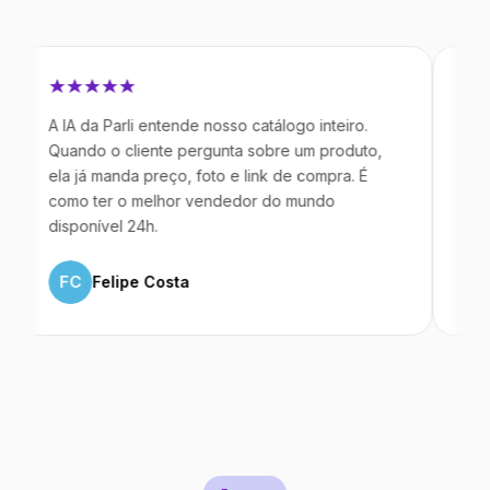
A IA da Parli entende nosso catálogo inteiro.
Antes da P
Quando o cliente pergunta sobre um produto,
mandavam 
ela já manda preço, foto e link de compra. É
IA atende 
como ter o melhor vendedor do mundo
temos 40
disponível 24h.
ML
Mar
FC
Felipe Costa