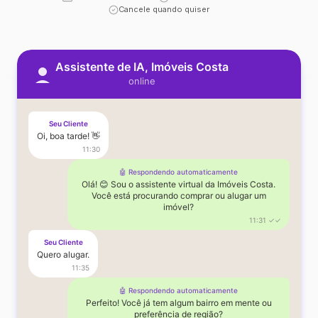
Cancele quando quiser
Assistente de IA, Imóveis Costa
online
Seu Cliente
Oi, boa tarde! 👋
11:30
🤖 Respondendo automaticamente
Olá! 😊 Sou o assistente virtual da Imóveis Costa.
Você está procurando comprar ou alugar um
imóvel?
11:31 ✓✓
Seu Cliente
Quero alugar.
11:35
🤖 Respondendo automaticamente
Perfeito! Você já tem algum bairro em mente ou
preferência de região?