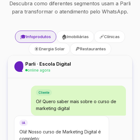
Descubra como diferentes segmentos usam a Parli
para transformar o atendimento pelo WhatsApp.
🎓
🏠
🩹
Infoprodutos
Imobiliárias
Clínicas
☀️
🍕
Energia Solar
Restaurantes
Parli · Escola Digital
online agora
Cliente
Oi! Quero saber mais sobre o curso de
marketing digital
IA
Olá! Nosso curso de Marketing Digital é
completo: