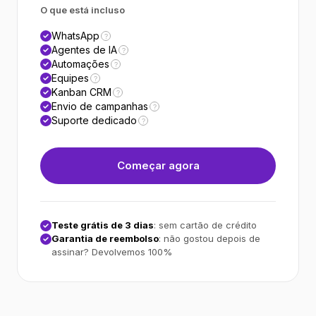
O que está incluso
WhatsApp
?
Agentes de IA
?
Automações
?
Equipes
?
Kanban CRM
?
Envio de campanhas
?
Suporte dedicado
?
Começar agora
Teste grátis de 3 dias
: sem cartão de crédito
Garantia de reembolso
: não gostou depois de
assinar? Devolvemos 100%