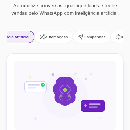
Automatize conversas, qualifique leads e feche
vendas pelo WhatsApp com inteligência artificial.
ligência Artificial
Automações
Campanhas
Inte