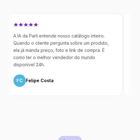
 IA da Parli entende nosso catálogo inteiro.
Antes da Pa
uando o cliente pergunta sobre um produto,
mandavam m
la já manda preço, foto e link de compra. É
IA atende d
omo ter o melhor vendedor do mundo
temos 40% 
isponível 24h.
ML
Marc
FC
Felipe Costa