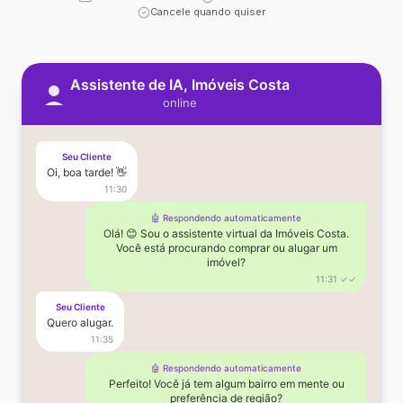
Cancele quando quiser
Assistente de IA, Imóveis Costa
online
Seu Cliente
Oi, boa tarde! 👋
11:30
🤖 Respondendo automaticamente
Olá! 😊 Sou o assistente virtual da Imóveis Costa.
Você está procurando comprar ou alugar um
imóvel?
11:31 ✓✓
Seu Cliente
Quero alugar.
11:35
🤖 Respondendo automaticamente
Perfeito! Você já tem algum bairro em mente ou
preferência de região?