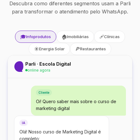
Descubra como diferentes segmentos usam a Parli
para transformar o atendimento pelo WhatsApp.
🎓
🏠
🩹
Infoprodutos
Imobiliárias
Clínicas
☀️
🍕
Energia Solar
Restaurantes
Parli · Escola Digital
online agora
Cliente
Oi! Quero saber mais sobre o curso de
marketing digital
IA
Olá! Nosso curso de Marketing Digital é
completo: