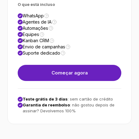
O que está incluso
WhatsApp
?
Agentes de IA
?
Automações
?
Equipes
?
Kanban CRM
?
Envio de campanhas
?
Suporte dedicado
?
Começar agora
Teste grátis de 3 dias
: sem cartão de crédito
Garantia de reembolso
: não gostou depois de
assinar? Devolvemos 100%