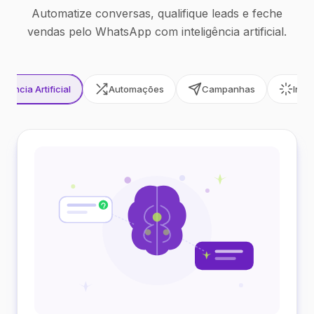
Automatize conversas, qualifique leads e feche
vendas pelo WhatsApp com inteligência artificial.
ligência Artificial
Automações
Campanhas
Inte