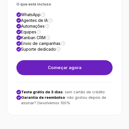
O que está incluso
WhatsApp
?
Agentes de IA
?
Automações
?
Equipes
?
Kanban CRM
?
Envio de campanhas
?
Suporte dedicado
?
Começar agora
Teste grátis de 3 dias
: sem cartão de crédito
Garantia de reembolso
: não gostou depois de
assinar? Devolvemos 100%