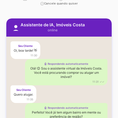
Cancele quando quiser
Assistente de IA, Imóveis Costa
online
Seu Cliente
Oi, boa tarde! 👋
11:30
🤖 Respondendo automaticamente
Olá! 😊 Sou o assistente virtual da Imóveis Costa.
Você está procurando comprar ou alugar um
imóvel?
11:31 ✓✓
Seu Cliente
Quero alugar.
11:35
🤖 Respondendo automaticamente
Perfeito! Você já tem algum bairro em mente ou
preferência de região?