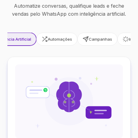
Automatize conversas, qualifique leads e feche
vendas pelo WhatsApp com inteligência artificial.
ligência Artificial
Automações
Campanhas
Inte