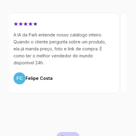
 IA da Parli entende nosso catálogo inteiro.
Antes da Pa
uando o cliente pergunta sobre um produto,
mandavam m
la já manda preço, foto e link de compra. É
IA atende d
omo ter o melhor vendedor do mundo
temos 40% 
isponível 24h.
ML
Marc
FC
Felipe Costa