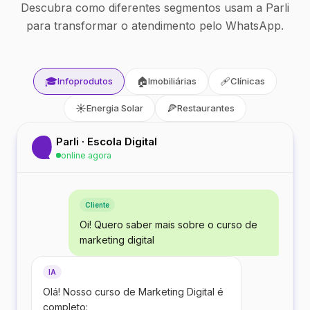
Descubra como diferentes segmentos usam a Parli
para transformar o atendimento pelo WhatsApp.
🎓
🏠
🩹
Infoprodutos
Imobiliárias
Clínicas
☀️
🍕
Energia Solar
Restaurantes
Parli · Escola Digital
online agora
Cliente
Oi! Quero saber mais sobre o curso de
marketing digital
IA
Olá! Nosso curso de Marketing Digital é
completo: