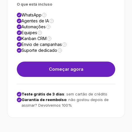
O que está incluso
WhatsApp
?
Agentes de IA
?
Automações
?
Equipes
?
Kanban CRM
?
Envio de campanhas
?
Suporte dedicado
?
Começar agora
Teste grátis de 3 dias
: sem cartão de crédito
Garantia de reembolso
: não gostou depois de
assinar? Devolvemos 100%