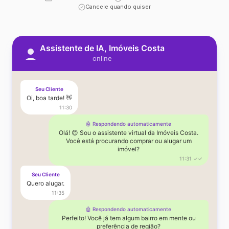
Cancele quando quiser
Assistente de IA, Imóveis Costa
online
Seu Cliente
Oi, boa tarde! 👋
11:30
🤖 Respondendo automaticamente
Olá! 😊 Sou o assistente virtual da Imóveis Costa.
Você está procurando comprar ou alugar um
imóvel?
11:31 ✓✓
Seu Cliente
Quero alugar.
11:35
🤖 Respondendo automaticamente
Perfeito! Você já tem algum bairro em mente ou
preferência de região?