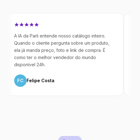
 IA da Parli entende nosso catálogo inteiro.
Antes da Pa
uando o cliente pergunta sobre um produto,
mandavam m
la já manda preço, foto e link de compra. É
IA atende d
omo ter o melhor vendedor do mundo
temos 40%
isponível 24h.
ML
Marc
FC
Felipe Costa