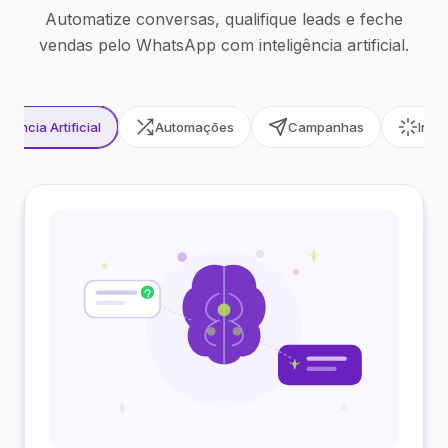
Automatize conversas, qualifique leads e feche
vendas pelo WhatsApp com inteligência artificial.
ligência Artificial
Automações
Campanhas
Inte