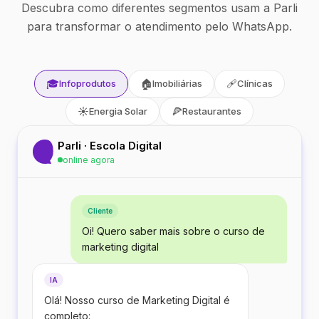
Descubra como diferentes segmentos usam a Parli
para transformar o atendimento pelo WhatsApp.
🎓
🏠
🩹
Infoprodutos
Imobiliárias
Clínicas
☀️
🍕
Energia Solar
Restaurantes
Parli · Escola Digital
online agora
Cliente
Oi! Quero saber mais sobre o curso de
marketing digital
IA
Olá! Nosso curso de Marketing Digital é
completo: