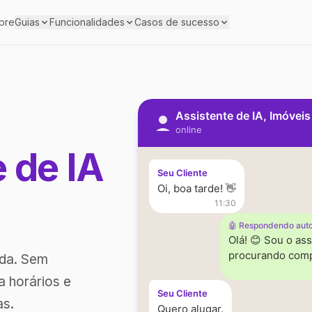
bre
Guias
Funcionalidades
Casos de sucesso
Assistente de IA, Imóvei
online
e de IA
Seu Cliente
Oi, boa tarde! 👋
11:30
🤖 Respondendo aut
Olá! 😊 Sou o ass
procurando comp
ada. Sem
a horários e
Seu Cliente
as.
Quero alugar.