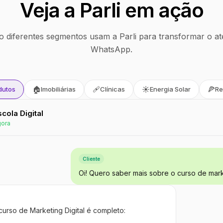
Veja a Parli em ação
 diferentes segmentos usam a Parli para transformar o at
WhatsApp.
🏠
🩹
☀️
🍕
dutos
Imobiliárias
Clínicas
Energia Solar
Re
Escola Digital
gora
Cliente
Oi! Quero saber mais sobre o curso de marke
curso de Marketing Digital é completo: