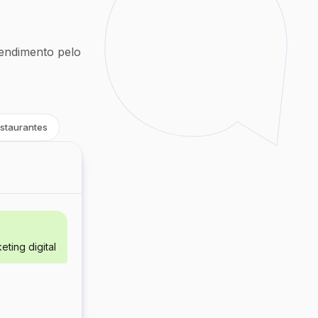
endimento pelo
staurantes
ting digital