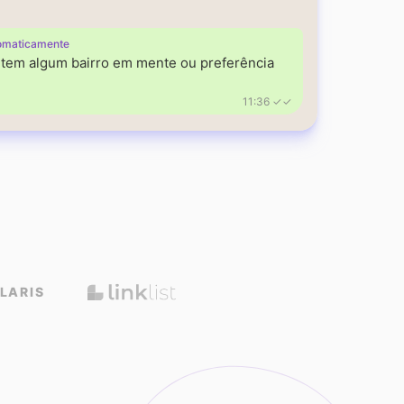
omaticamente
á tem algum bairro em mente ou preferência
11:36 ✓✓