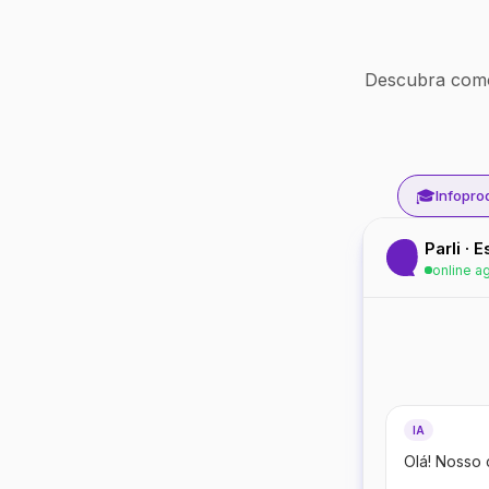
Descubra como
🎓
Infopro
Parli · 
online a
IA
Olá! Nosso 