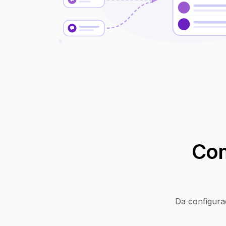
Com
Da configura