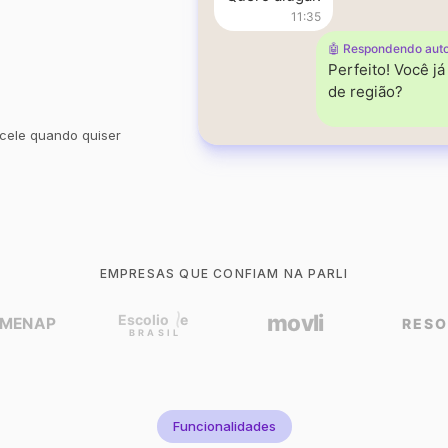
11:35
🤖 Respondendo aut
Perfeito! Você j
de região?
cele quando quiser
EMPRESAS QUE CONFIAM NA PARLI
Funcionalidades