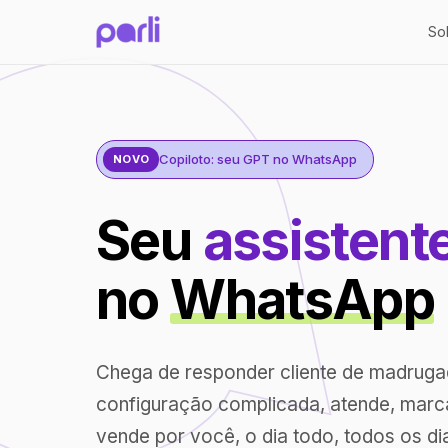
So
Copiloto: seu GPT no WhatsApp
NOVO
Seu
assistent
no
WhatsApp
Chega de responder cliente de madrug
configuração complicada, atende, marc
vende por você, o dia todo, todos os di