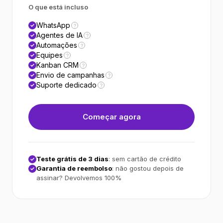
O que está incluso
WhatsApp
?
Agentes de IA
?
Automações
?
Equipes
?
Kanban CRM
?
Envio de campanhas
?
Suporte dedicado
?
Começar agora
Teste grátis de 3 dias
: sem cartão de crédito
Garantia de reembolso
: não gostou depois de
assinar? Devolvemos 100%