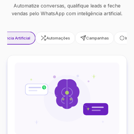
Automatize conversas, qualifique leads e feche
vendas pelo WhatsApp com inteligência artificial.
ligência Artificial
Automações
Campanhas
Inte