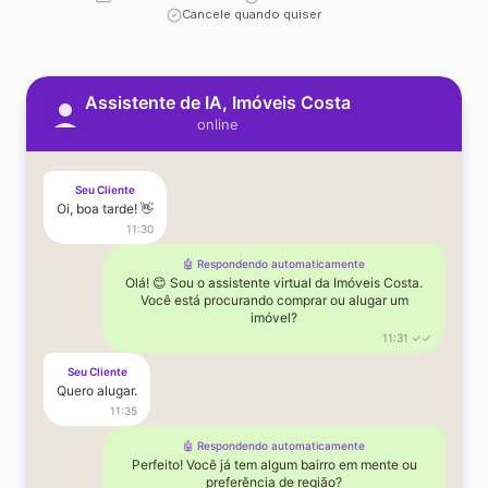
Cancele quando quiser
Assistente de IA, Imóveis Costa
online
Seu Cliente
Oi, boa tarde! 👋
11:30
🤖 Respondendo automaticamente
Olá! 😊 Sou o assistente virtual da Imóveis Costa.
Você está procurando comprar ou alugar um
imóvel?
11:31 ✓✓
Seu Cliente
Quero alugar.
11:35
🤖 Respondendo automaticamente
Perfeito! Você já tem algum bairro em mente ou
preferência de região?