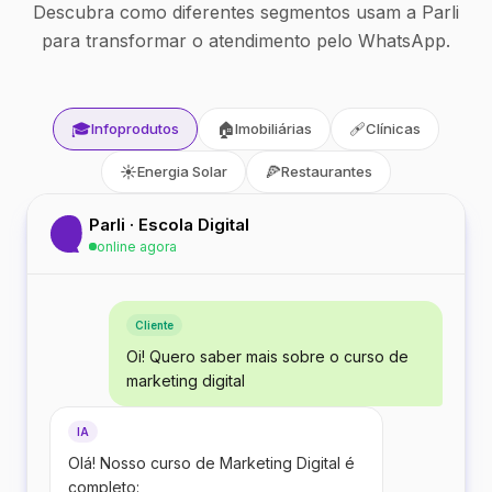
Descubra como diferentes segmentos usam a Parli
para transformar o atendimento pelo WhatsApp.
🎓
🏠
🩹
Infoprodutos
Imobiliárias
Clínicas
☀️
🍕
Energia Solar
Restaurantes
Parli · Escola Digital
online agora
Cliente
Oi! Quero saber mais sobre o curso de
marketing digital
IA
Olá! Nosso curso de Marketing Digital é
completo: