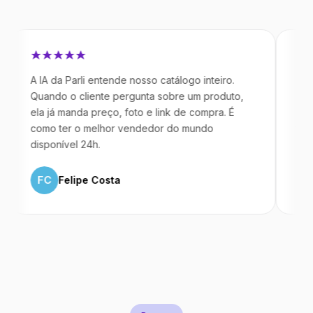
 IA da Parli entende nosso catálogo inteiro.
Antes da Pa
uando o cliente pergunta sobre um produto,
mandavam m
la já manda preço, foto e link de compra. É
IA atende d
omo ter o melhor vendedor do mundo
temos 40% 
isponível 24h.
ML
Marc
FC
Felipe Costa