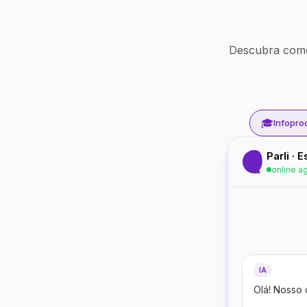
Descubra como
🎓
Infopro
Parli · 
online a
IA
Olá! Nosso 