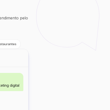
endimento pelo
staurantes
ting digital