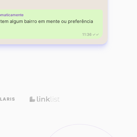
omaticamente
á tem algum bairro em mente ou preferência
11:36 ✓✓