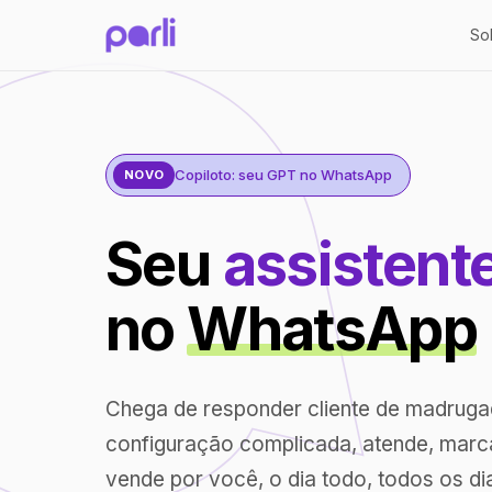
So
Copiloto: seu GPT no WhatsApp
NOVO
Seu
assistent
no
WhatsApp
Chega de responder cliente de madrug
configuração complicada, atende, marc
vende por você, o dia todo, todos os di