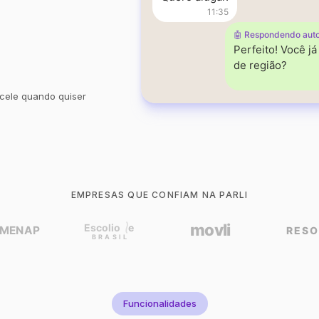
11:35
🤖 Respondendo aut
Perfeito! Você j
de região?
cele quando quiser
EMPRESAS QUE CONFIAM NA PARLI
Funcionalidades