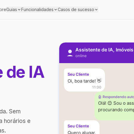
bre
Guias
Funcionalidades
Casos de sucesso
Assistente de IA, Imóvei
online
e de IA
Seu Cliente
Oi, boa tarde! 👋
11:30
🤖 Respondendo aut
Olá! 😊 Sou o ass
procurando comp
ada. Sem
a horários e
Seu Cliente
as.
Quero alugar.