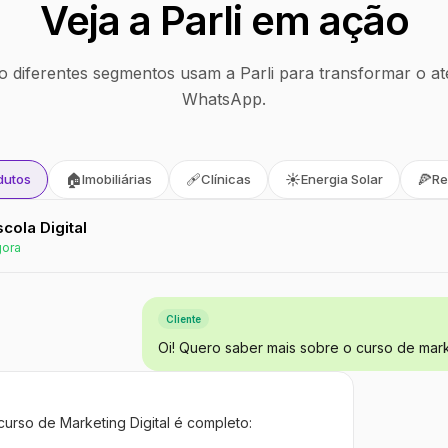
Veja a Parli em ação
 diferentes segmentos usam a Parli para transformar o at
WhatsApp.
🏠
🩹
☀️
🍕
dutos
Imobiliárias
Clínicas
Energia Solar
Re
Escola Digital
gora
Cliente
Oi! Quero saber mais sobre o curso de marke
curso de Marketing Digital é completo: