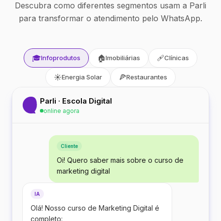
Descubra como diferentes segmentos usam a Parli
para transformar o atendimento pelo WhatsApp.
🎓
🏠
🩹
Infoprodutos
Imobiliárias
Clínicas
☀️
🍕
Energia Solar
Restaurantes
Parli · Escola Digital
online agora
Cliente
Oi! Quero saber mais sobre o curso de
marketing digital
IA
Olá! Nosso curso de Marketing Digital é
completo: