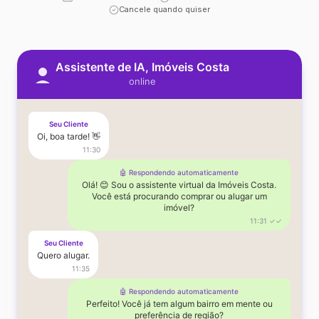
Cancele quando quiser
Assistente de IA, Imóveis Costa
online
Seu Cliente
Oi, boa tarde! 👋
11:30
🤖 Respondendo automaticamente
Olá! 😊 Sou o assistente virtual da Imóveis Costa.
Você está procurando comprar ou alugar um
imóvel?
11:31 ✓✓
Seu Cliente
Quero alugar.
11:35
🤖 Respondendo automaticamente
Perfeito! Você já tem algum bairro em mente ou
preferência de região?