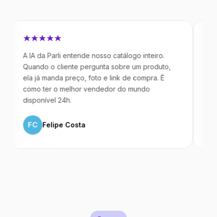
A IA da Parli entende nosso catálogo inteiro.
Antes da P
Quando o cliente pergunta sobre um produto,
mandavam m
ela já manda preço, foto e link de compra. É
IA atende 
como ter o melhor vendedor do mundo
temos 40%
disponível 24h.
ML
Marc
FC
Felipe Costa