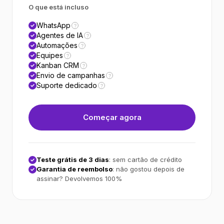
O que está incluso
WhatsApp
?
Agentes de IA
?
Automações
?
Equipes
?
Kanban CRM
?
Envio de campanhas
?
Suporte dedicado
?
Começar agora
Teste grátis de 3 dias
: sem cartão de crédito
Garantia de reembolso
: não gostou depois de
assinar? Devolvemos 100%