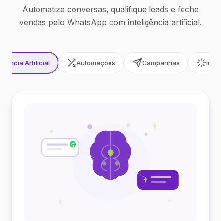
Automatize conversas, qualifique leads e feche
vendas pelo WhatsApp com inteligência artificial.
ligência Artificial
Automações
Campanhas
Inte