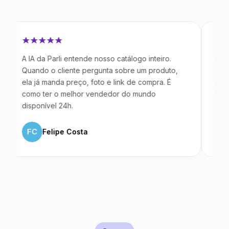
 IA da Parli entende nosso catálogo inteiro.
Antes da Pa
uando o cliente pergunta sobre um produto,
mandavam m
la já manda preço, foto e link de compra. É
IA atende d
omo ter o melhor vendedor do mundo
temos 40% 
isponível 24h.
ML
Marc
FC
Felipe Costa