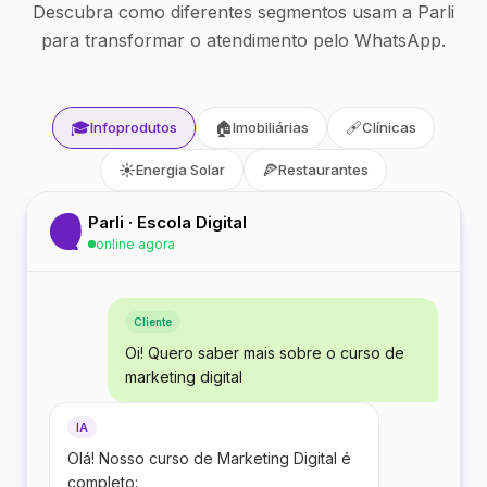
Descubra como diferentes segmentos usam a Parli
para transformar o atendimento pelo WhatsApp.
🎓
🏠
🩹
Infoprodutos
Imobiliárias
Clínicas
☀️
🍕
Energia Solar
Restaurantes
Parli · Escola Digital
online agora
Cliente
Oi! Quero saber mais sobre o curso de
marketing digital
IA
Olá! Nosso curso de Marketing Digital é
completo: