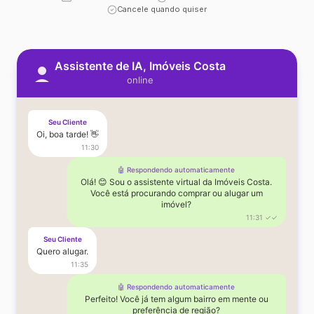
Cancele quando quiser
Assistente de IA, Imóveis Costa
online
Seu Cliente
Oi, boa tarde! 👋
11:30
🤖 Respondendo automaticamente
Olá! 😊 Sou o assistente virtual da Imóveis Costa.
Você está procurando comprar ou alugar um
imóvel?
11:31 ✓✓
Seu Cliente
Quero alugar.
11:35
🤖 Respondendo automaticamente
Perfeito! Você já tem algum bairro em mente ou
preferência de região?