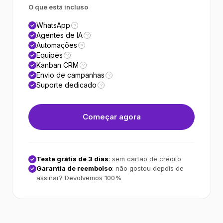
O que está incluso
WhatsApp
?
Agentes de IA
?
Automações
?
Equipes
?
Kanban CRM
?
Envio de campanhas
?
Suporte dedicado
?
Começar agora
Teste grátis de 3 dias
: sem cartão de crédito
Garantia de reembolso
: não gostou depois de
assinar? Devolvemos 100%