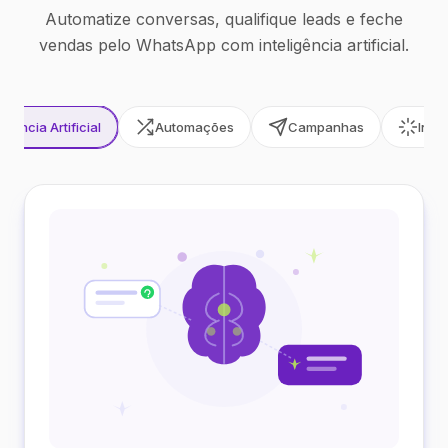
Automatize conversas, qualifique leads e feche
vendas pelo WhatsApp com inteligência artificial.
ligência Artificial
Automações
Campanhas
Inte