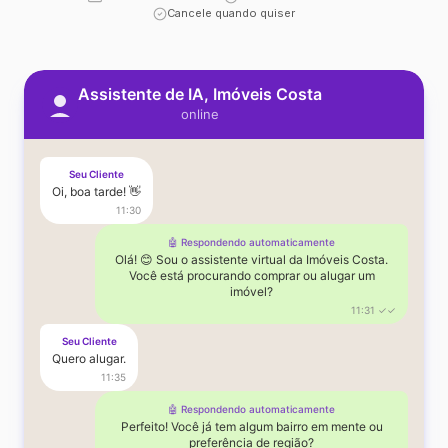
Cancele quando quiser
Assistente de IA, Imóveis Costa
online
Seu Cliente
Oi, boa tarde! 👋
11:30
🤖 Respondendo automaticamente
Olá! 😊 Sou o assistente virtual da Imóveis Costa.
Você está procurando comprar ou alugar um
imóvel?
11:31 ✓✓
Seu Cliente
Quero alugar.
11:35
🤖 Respondendo automaticamente
Perfeito! Você já tem algum bairro em mente ou
preferência de região?