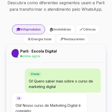
Descubra como diferentes segmentos usam a Parli
para transformar o atendimento pelo WhatsApp.
🎓
🏠
🩹
Infoprodutos
Imobiliárias
Clínicas
☀️
🍕
Energia Solar
Restaurantes
Parli · Escola Digital
online agora
Cliente
Oi! Quero saber mais sobre o curso de
marketing digital
IA
Olá! Nosso curso de Marketing Digital é
completo: