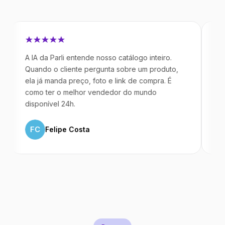
A IA da Parli entende nosso catálogo inteiro.
Antes da P
Quando o cliente pergunta sobre um produto,
mandavam 
ela já manda preço, foto e link de compra. É
IA atende 
como ter o melhor vendedor do mundo
temos 40%
disponível 24h.
ML
Mar
FC
Felipe Costa