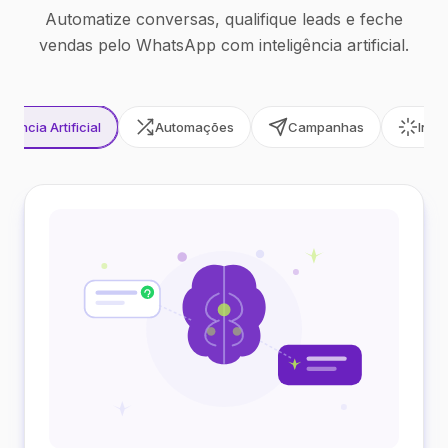
Automatize conversas, qualifique leads e feche
vendas pelo WhatsApp com inteligência artificial.
ligência Artificial
Automações
Campanhas
Inte