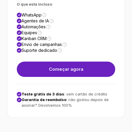
O que está incluso
WhatsApp
?
Agentes de IA
?
Automações
?
Equipes
?
Kanban CRM
?
Envio de campanhas
?
Suporte dedicado
?
Começar agora
Teste grátis de 3 dias
: sem cartão de crédito
Garantia de reembolso
: não gostou depois de
assinar? Devolvemos 100%