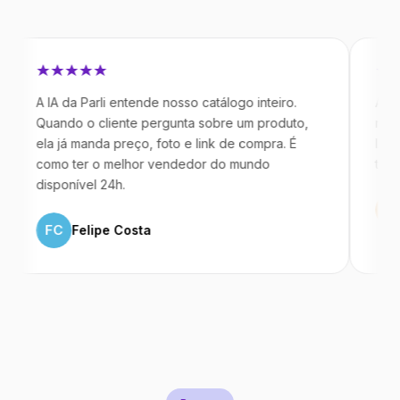
A da Parli entende nosso catálogo inteiro.
Antes da Parl
ando o cliente pergunta sobre um produto,
mandavam men
 já manda preço, foto e link de compra. É
IA atende de
mo ter o melhor vendedor do mundo
temos 40% m
ponível 24h.
ML
Marco
C
Felipe Costa