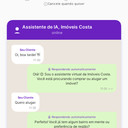
Cancele quando quiser
Assistente de IA, Imóveis Costa
online
Seu Cliente
Oi, boa tarde! 👋
11:30
🤖 Respondendo automaticamente
Olá! 😊 Sou o assistente virtual da Imóveis Costa.
Você está procurando comprar ou alugar um
imóvel?
11:31 ✓✓
Seu Cliente
Quero alugar.
11:35
🤖 Respondendo automaticamente
Perfeito! Você já tem algum bairro em mente ou
preferência de região?