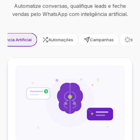
Automatize conversas, qualifique leads e feche
vendas pelo WhatsApp com inteligência artificial.
ligência Artificial
Automações
Campanhas
Inte