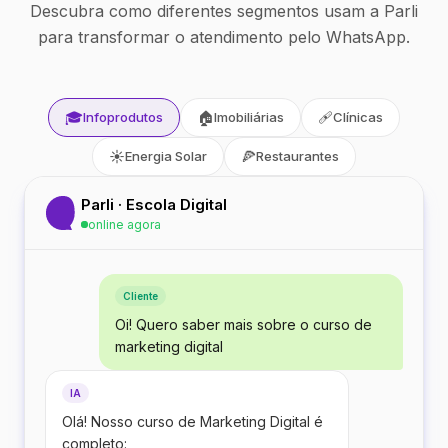
Descubra como diferentes segmentos usam a Parli
para transformar o atendimento pelo WhatsApp.
🎓
🏠
🩹
Infoprodutos
Imobiliárias
Clínicas
☀️
🍕
Energia Solar
Restaurantes
Parli · Escola Digital
online agora
Cliente
Oi! Quero saber mais sobre o curso de
marketing digital
IA
Olá! Nosso curso de Marketing Digital é
completo: