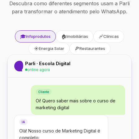
Descubra como diferentes segmentos usam a Parli
para transformar o atendimento pelo WhatsApp.
🎓
🏠
🩹
Infoprodutos
Imobiliárias
Clínicas
☀️
🍕
Energia Solar
Restaurantes
Parli · Escola Digital
online agora
Cliente
Oi! Quero saber mais sobre o curso de
marketing digital
IA
Olá! Nosso curso de Marketing Digital é
completo: