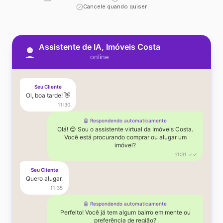
Cancele quando quiser
Assistente de IA, Imóveis Costa
online
Seu Cliente
Oi, boa tarde! 👋
11:30
🤖 Respondendo automaticamente
Olá! 😊 Sou o assistente virtual da Imóveis Costa.
Você está procurando comprar ou alugar um
imóvel?
11:31 ✓✓
Seu Cliente
Quero alugar.
11:35
🤖 Respondendo automaticamente
Perfeito! Você já tem algum bairro em mente ou
preferência de região?