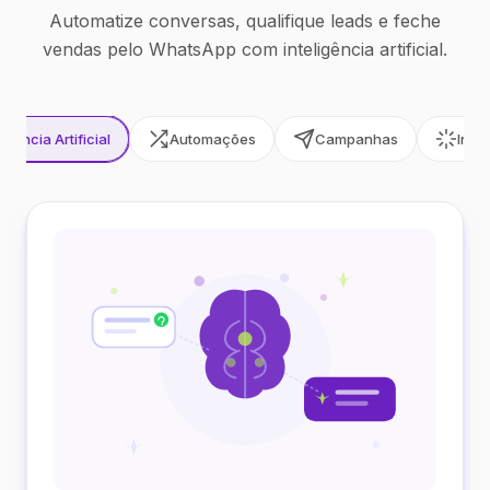
Automatize conversas, qualifique leads e feche
vendas pelo WhatsApp com inteligência artificial.
ligência Artificial
Automações
Campanhas
Inte