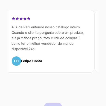
 IA da Parli entende nosso catálogo inteiro.
Antes da Pa
uando o cliente pergunta sobre um produto,
mandavam m
la já manda preço, foto e link de compra. É
IA atende d
omo ter o melhor vendedor do mundo
temos 40%
isponível 24h.
ML
Marc
FC
Felipe Costa