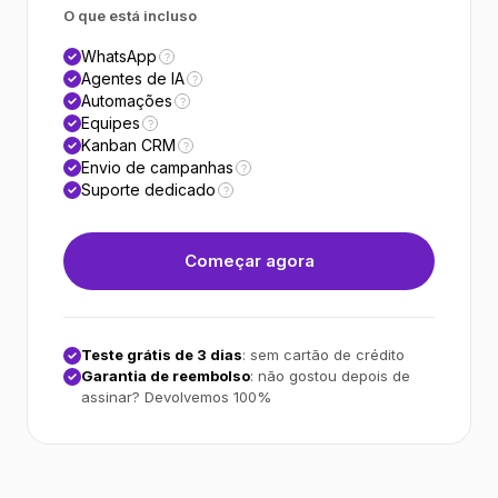
O que está incluso
WhatsApp
?
Agentes de IA
?
Automações
?
Equipes
?
Kanban CRM
?
Envio de campanhas
?
Suporte dedicado
?
Começar agora
Teste grátis de 3 dias
: sem cartão de crédito
Garantia de reembolso
: não gostou depois de
assinar? Devolvemos 100%