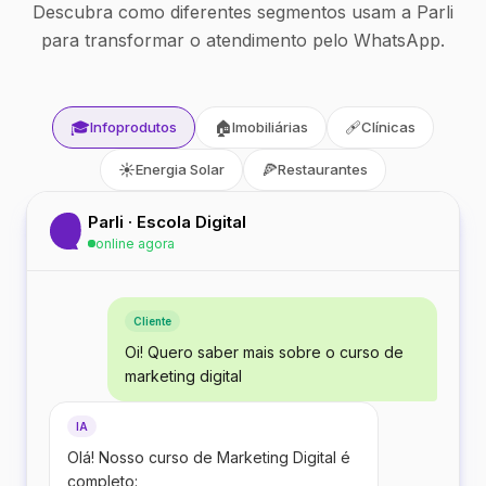
Descubra como diferentes segmentos usam a Parli
para transformar o atendimento pelo WhatsApp.
🎓
🏠
🩹
Infoprodutos
Imobiliárias
Clínicas
☀️
🍕
Energia Solar
Restaurantes
Parli · Escola Digital
online agora
Cliente
Oi! Quero saber mais sobre o curso de
marketing digital
IA
Olá! Nosso curso de Marketing Digital é
completo: