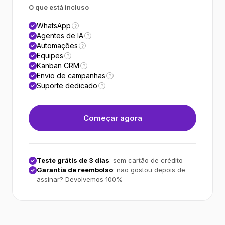
O que está incluso
WhatsApp
?
Agentes de IA
?
Automações
?
Equipes
?
Kanban CRM
?
Envio de campanhas
?
Suporte dedicado
?
Começar agora
Teste grátis de 3 dias
: sem cartão de crédito
Garantia de reembolso
: não gostou depois de
assinar? Devolvemos 100%