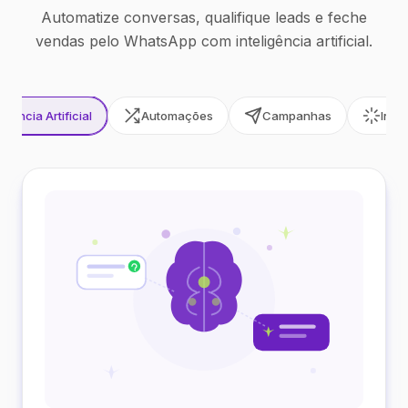
Automatize conversas, qualifique leads e feche
vendas pelo WhatsApp com inteligência artificial.
ligência Artificial
Automações
Campanhas
Inte