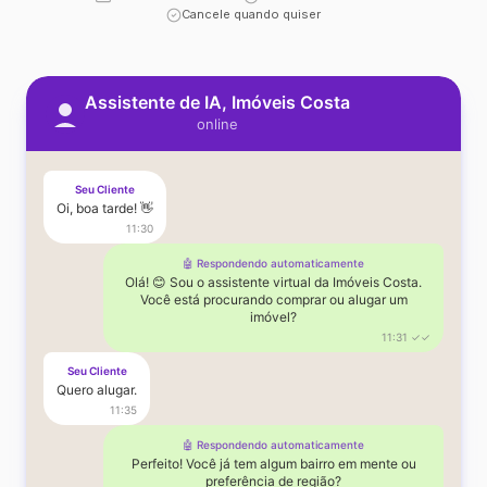
Cancele quando quiser
Assistente de IA, Imóveis Costa
online
Seu Cliente
Oi, boa tarde! 👋
11:30
🤖 Respondendo automaticamente
Olá! 😊 Sou o assistente virtual da Imóveis Costa.
Você está procurando comprar ou alugar um
imóvel?
11:31 ✓✓
Seu Cliente
Quero alugar.
11:35
🤖 Respondendo automaticamente
Perfeito! Você já tem algum bairro em mente ou
preferência de região?