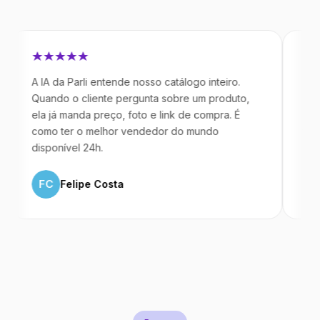
 IA da Parli entende nosso catálogo inteiro.
Antes da Pa
uando o cliente pergunta sobre um produto,
mandavam m
la já manda preço, foto e link de compra. É
IA atende d
omo ter o melhor vendedor do mundo
temos 40% 
isponível 24h.
ML
Marc
FC
Felipe Costa