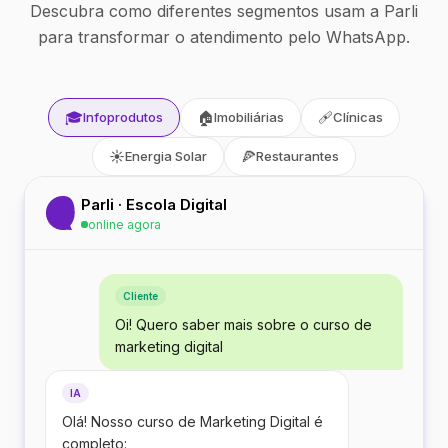
Descubra como diferentes segmentos usam a Parli
para transformar o atendimento pelo WhatsApp.
🎓
🏠
🩹
Infoprodutos
Imobiliárias
Clínicas
☀️
🍕
Energia Solar
Restaurantes
Parli · Escola Digital
online agora
Cliente
Oi! Quero saber mais sobre o curso de
marketing digital
IA
Olá! Nosso curso de Marketing Digital é
completo: