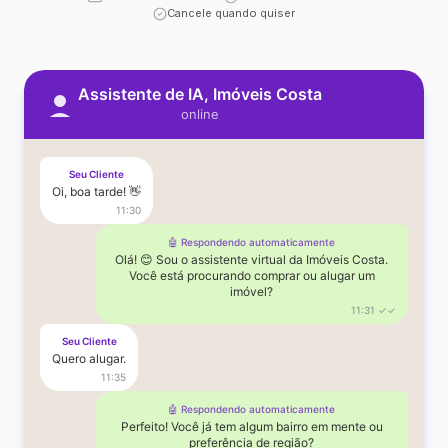
Cancele quando quiser
Assistente de IA, Imóveis Costa
online
Seu Cliente
Oi, boa tarde! 👋
11:30
🤖 Respondendo automaticamente
Olá! 😊 Sou o assistente virtual da Imóveis Costa.
Você está procurando comprar ou alugar um
imóvel?
11:31 ✓✓
Seu Cliente
Quero alugar.
11:35
🤖 Respondendo automaticamente
Perfeito! Você já tem algum bairro em mente ou
preferência de região?