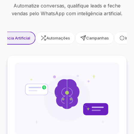
Automatize conversas, qualifique leads e feche
vendas pelo WhatsApp com inteligência artificial.
ligência Artificial
Automações
Campanhas
Inte