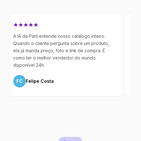
 IA da Parli entende nosso catálogo inteiro.
Antes da Pa
uando o cliente pergunta sobre um produto,
mandavam m
la já manda preço, foto e link de compra. É
IA atende d
omo ter o melhor vendedor do mundo
temos 40% 
isponível 24h.
ML
Marc
FC
Felipe Costa