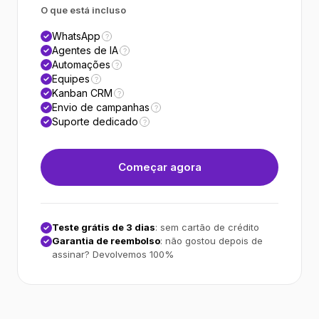
O que está incluso
WhatsApp
?
Agentes de IA
?
Automações
?
Equipes
?
Kanban CRM
?
Envio de campanhas
?
Suporte dedicado
?
Começar agora
Teste grátis de 3 dias
: sem cartão de crédito
Garantia de reembolso
: não gostou depois de
assinar? Devolvemos 100%