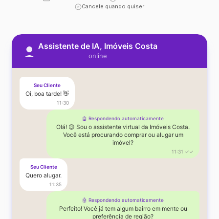
Cancele quando quiser
Assistente de IA, Imóveis Costa
online
Seu Cliente
Oi, boa tarde! 👋
11:30
🤖 Respondendo automaticamente
Olá! 😊 Sou o assistente virtual da Imóveis Costa.
Você está procurando comprar ou alugar um
imóvel?
11:31 ✓✓
Seu Cliente
Quero alugar.
11:35
🤖 Respondendo automaticamente
Perfeito! Você já tem algum bairro em mente ou
preferência de região?