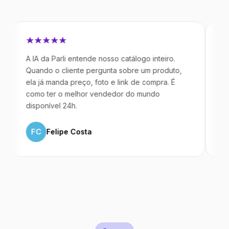
 IA da Parli entende nosso catálogo inteiro.
Antes da Pa
uando o cliente pergunta sobre um produto,
mandavam m
la já manda preço, foto e link de compra. É
IA atende d
omo ter o melhor vendedor do mundo
temos 40% 
isponível 24h.
ML
Marc
FC
Felipe Costa