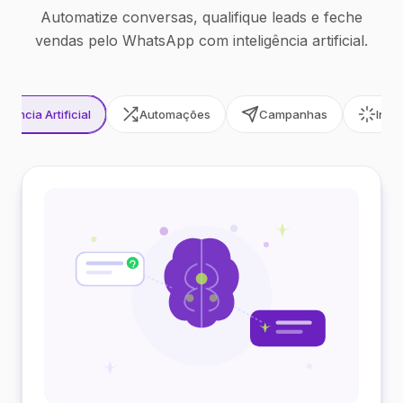
Automatize conversas, qualifique leads e feche
vendas pelo WhatsApp com inteligência artificial.
ligência Artificial
Automações
Campanhas
Inte