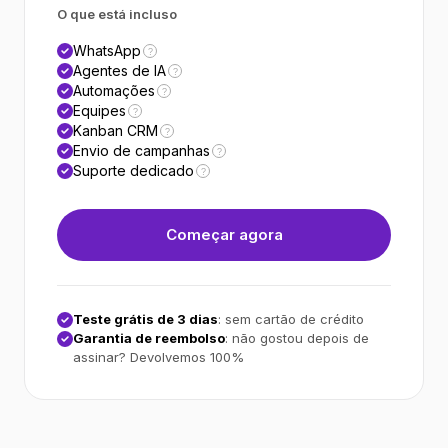
O que está incluso
WhatsApp
?
Agentes de IA
?
Automações
?
Equipes
?
Kanban CRM
?
Envio de campanhas
?
Suporte dedicado
?
Começar agora
Teste grátis de 3 dias
: sem cartão de crédito
Garantia de reembolso
: não gostou depois de
assinar? Devolvemos 100%