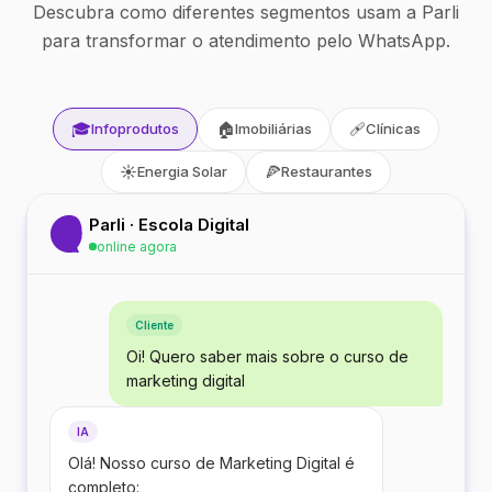
Descubra como diferentes segmentos usam a Parli
para transformar o atendimento pelo WhatsApp.
🎓
🏠
🩹
Infoprodutos
Imobiliárias
Clínicas
☀️
🍕
Energia Solar
Restaurantes
Parli · Escola Digital
online agora
Cliente
Oi! Quero saber mais sobre o curso de
marketing digital
IA
Olá! Nosso curso de Marketing Digital é
completo: