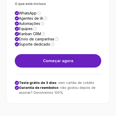
O que está incluso
WhatsApp
?
Agentes de IA
?
Automações
?
Equipes
?
Kanban CRM
?
Envio de campanhas
?
Suporte dedicado
?
Começar agora
Teste grátis de 3 dias
: sem cartão de crédito
Garantia de reembolso
: não gostou depois de
assinar? Devolvemos 100%