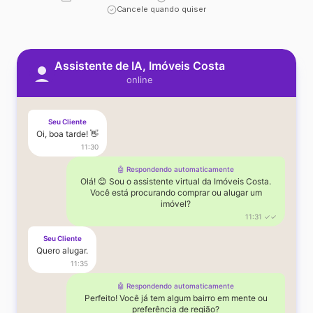
Cancele quando quiser
Assistente de IA, Imóveis Costa
online
Seu Cliente
Oi, boa tarde! 👋
11:30
🤖 Respondendo automaticamente
Olá! 😊 Sou o assistente virtual da Imóveis Costa.
Você está procurando comprar ou alugar um
imóvel?
11:31 ✓✓
Seu Cliente
Quero alugar.
11:35
🤖 Respondendo automaticamente
Perfeito! Você já tem algum bairro em mente ou
preferência de região?