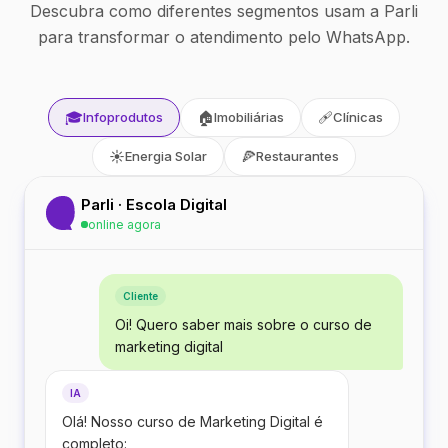
Descubra como diferentes segmentos usam a Parli
para transformar o atendimento pelo WhatsApp.
🎓
🏠
🩹
Infoprodutos
Imobiliárias
Clínicas
☀️
🍕
Energia Solar
Restaurantes
Parli · Escola Digital
online agora
Cliente
Oi! Quero saber mais sobre o curso de
marketing digital
IA
Olá! Nosso curso de Marketing Digital é
completo: