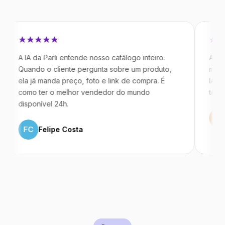
IA da Parli entende nosso catálogo inteiro.
Antes da Par
ando o cliente pergunta sobre um produto,
mandavam me
a já manda preço, foto e link de compra. É
IA atende de
mo ter o melhor vendedor do mundo
temos 40% m
sponível 24h.
ML
Marco
FC
Felipe Costa