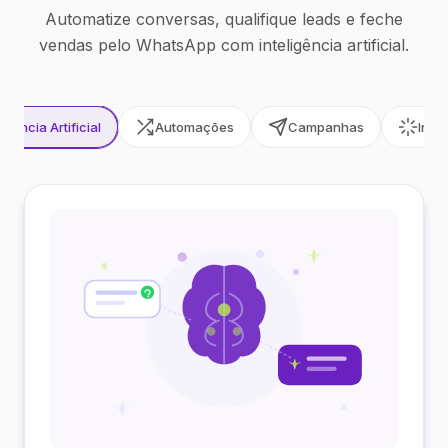
Automatize conversas, qualifique leads e feche
vendas pelo WhatsApp com inteligência artificial.
ligência Artificial
Automações
Campanhas
Inte