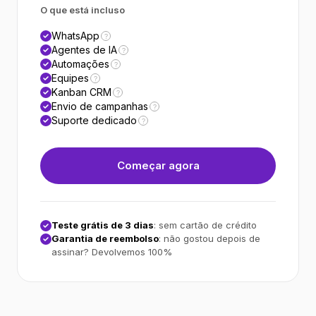
O que está incluso
WhatsApp
?
Agentes de IA
?
Automações
?
Equipes
?
Kanban CRM
?
Envio de campanhas
?
Suporte dedicado
?
Começar agora
Teste grátis de 3 dias
: sem cartão de crédito
Garantia de reembolso
: não gostou depois de
assinar? Devolvemos 100%