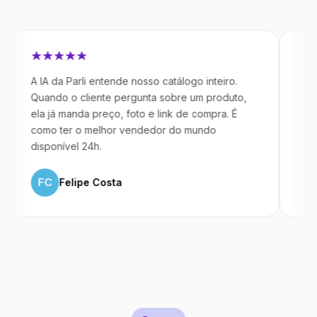
 IA da Parli entende nosso catálogo inteiro.
Antes da Pa
uando o cliente pergunta sobre um produto,
mandavam m
la já manda preço, foto e link de compra. É
IA atende d
omo ter o melhor vendedor do mundo
temos 40% 
isponível 24h.
ML
Marc
FC
Felipe Costa