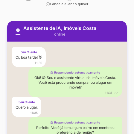
Cancele quando quiser
Assistente de IA, Imóveis Costa
online
Seu Cliente
Oi, boa tarde! 👋
11:30
🤖 Respondendo automaticamente
Olá! 😊 Sou o assistente virtual da Imóveis Costa.
Você está procurando comprar ou alugar um
imóvel?
11:31 ✓✓
Seu Cliente
Quero alugar.
11:35
🤖 Respondendo automaticamente
Perfeito! Você já tem algum bairro em mente ou
preferência de região?