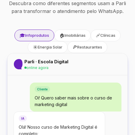
Descubra como diferentes segmentos usam a Parli
para transformar o atendimento pelo WhatsApp.
🎓
🏠
🩹
Infoprodutos
Imobiliárias
Clínicas
☀️
🍕
Energia Solar
Restaurantes
Parli · Escola Digital
online agora
Cliente
Oi! Quero saber mais sobre o curso de
marketing digital
IA
Olá! Nosso curso de Marketing Digital é
completo: