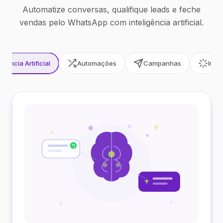
Automatize conversas, qualifique leads e feche
vendas pelo WhatsApp com inteligência artificial.
ligência Artificial
Automações
Campanhas
Inte