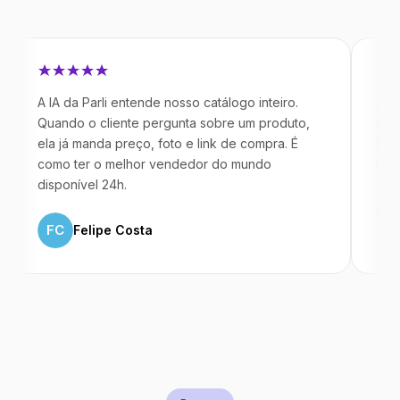
IA da Parli entende nosso catálogo inteiro.
Antes da Par
uando o cliente pergunta sobre um produto,
mandavam me
a já manda preço, foto e link de compra. É
IA atende d
omo ter o melhor vendedor do mundo
temos 40% 
sponível 24h.
ML
Marco
FC
Felipe Costa