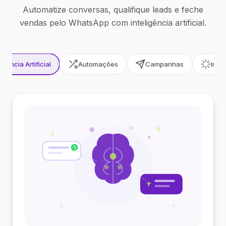
Automatize conversas, qualifique leads e feche
vendas pelo WhatsApp com inteligência artificial.
ligência Artificial
Automações
Campanhas
Inte