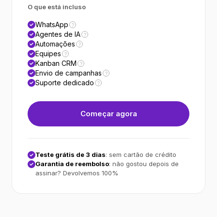
O que está incluso
WhatsApp
?
Agentes de IA
?
Automações
?
Equipes
?
Kanban CRM
?
Envio de campanhas
?
Suporte dedicado
?
Começar agora
Teste grátis de 3 dias
: sem cartão de crédito
Garantia de reembolso
: não gostou depois de
assinar? Devolvemos 100%