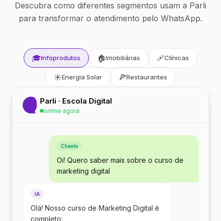
Descubra como diferentes segmentos usam a Parli
para transformar o atendimento pelo WhatsApp.
🎓
🏠
🩹
Infoprodutos
Imobiliárias
Clínicas
☀️
🍕
Energia Solar
Restaurantes
Parli · Escola Digital
online agora
Cliente
Oi! Quero saber mais sobre o curso de
marketing digital
IA
Olá! Nosso curso de Marketing Digital é
completo: