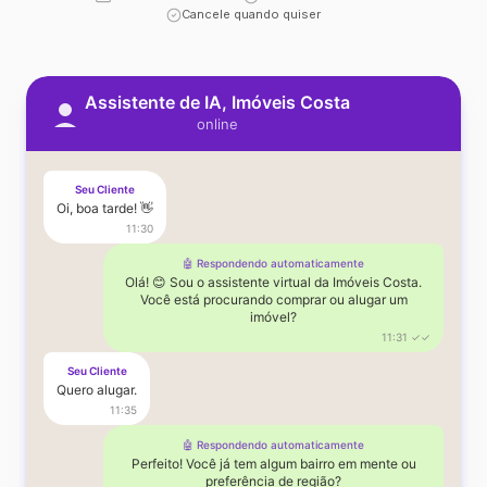
Cancele quando quiser
Assistente de IA, Imóveis Costa
online
Seu Cliente
Oi, boa tarde! 👋
11:30
🤖 Respondendo automaticamente
Olá! 😊 Sou o assistente virtual da Imóveis Costa.
Você está procurando comprar ou alugar um
imóvel?
11:31 ✓✓
Seu Cliente
Quero alugar.
11:35
🤖 Respondendo automaticamente
Perfeito! Você já tem algum bairro em mente ou
preferência de região?