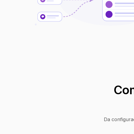
Com
Da configura