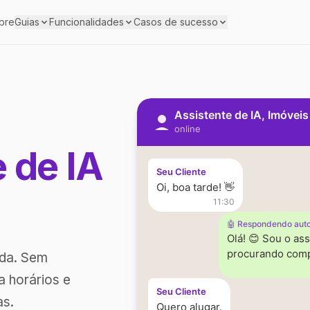
bre
Guias
Funcionalidades
Casos de sucesso
Assistente de IA, Imóvei
online
e de IA
Seu Cliente
Oi, boa tarde! 👋
11:30
🤖 Respondendo aut
Olá! 😊 Sou o ass
procurando comp
ada. Sem
a horários e
Seu Cliente
as.
Quero alugar.