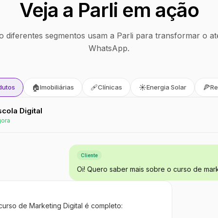
Veja a Parli em ação
 diferentes segmentos usam a Parli para transformar o at
WhatsApp.
🏠
🩹
☀️
🍕
dutos
Imobiliárias
Clínicas
Energia Solar
Re
Escola Digital
gora
Cliente
Oi! Quero saber mais sobre o curso de marke
curso de Marketing Digital é completo: