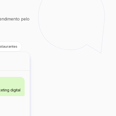
endimento pelo
staurantes
ting digital