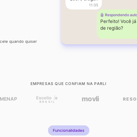
11:35
🤖 Respondendo aut
Perfeito! Você j
de região?
cele quando quiser
EMPRESAS QUE CONFIAM NA PARLI
Funcionalidades