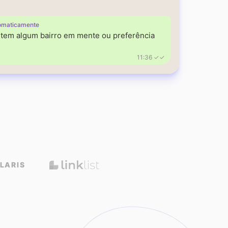
omaticamente
á tem algum bairro em mente ou preferência
11:36 ✓✓