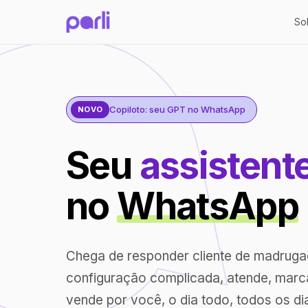
So
Copiloto: seu GPT no WhatsApp
NOVO
Seu
assistent
no
WhatsApp
Chega de responder cliente de madrug
configuração complicada, atende, marc
vende por você, o dia todo, todos os di