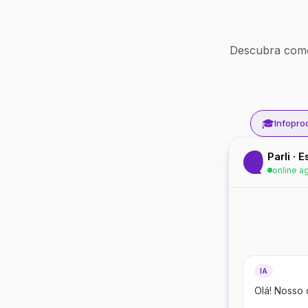
Descubra como
🎓
Infopro
Parli · 
online a
IA
Olá! Nosso 