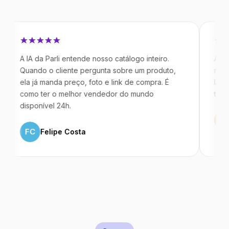
IA da Parli entende nosso catálogo inteiro.
Antes da Par
ando o cliente pergunta sobre um produto,
mandavam me
a já manda preço, foto e link de compra. É
IA atende de
mo ter o melhor vendedor do mundo
temos 40% m
sponível 24h.
ML
Marco
FC
Felipe Costa