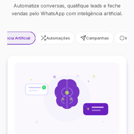
Automatize conversas, qualifique leads e feche
vendas pelo WhatsApp com inteligência artificial.
ligência Artificial
Automações
Campanhas
Inte