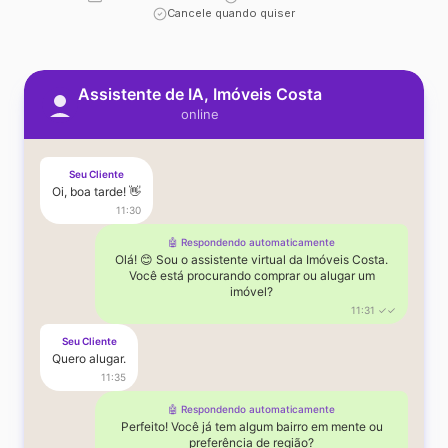
Cancele quando quiser
Assistente de IA, Imóveis Costa
online
Seu Cliente
Oi, boa tarde! 👋
11:30
🤖 Respondendo automaticamente
Olá! 😊 Sou o assistente virtual da Imóveis Costa.
Você está procurando comprar ou alugar um
imóvel?
11:31 ✓✓
Seu Cliente
Quero alugar.
11:35
🤖 Respondendo automaticamente
Perfeito! Você já tem algum bairro em mente ou
preferência de região?