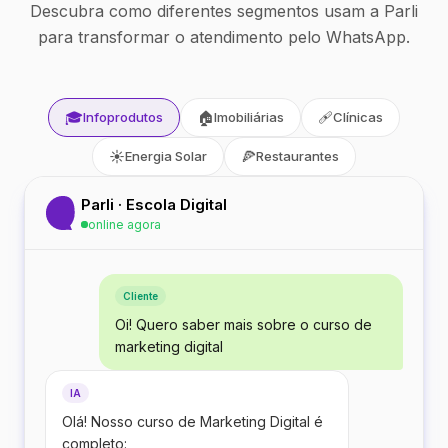
Descubra como diferentes segmentos usam a Parli
para transformar o atendimento pelo WhatsApp.
🎓
🏠
🩹
Infoprodutos
Imobiliárias
Clínicas
☀️
🍕
Energia Solar
Restaurantes
Parli · Escola Digital
online agora
Cliente
Oi! Quero saber mais sobre o curso de
marketing digital
IA
Olá! Nosso curso de Marketing Digital é
completo: