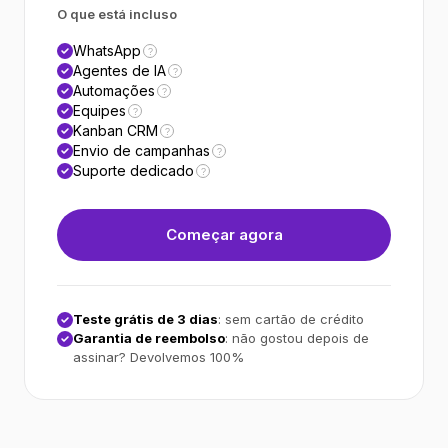
O que está incluso
WhatsApp
?
Agentes de IA
?
Automações
?
Equipes
?
Kanban CRM
?
Envio de campanhas
?
Suporte dedicado
?
Começar agora
Teste grátis de 3 dias
: sem cartão de crédito
Garantia de reembolso
: não gostou depois de
assinar? Devolvemos 100%