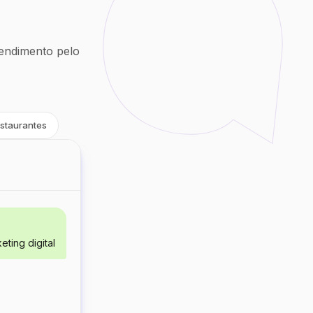
endimento pelo
staurantes
ting digital