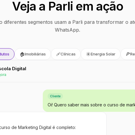
Veja a Parli em ação
 diferentes segmentos usam a Parli para transformar o at
WhatsApp.
🏠
🩹
☀️
🍕
dutos
Imobiliárias
Clínicas
Energia Solar
Re
Escola Digital
gora
Cliente
Oi! Quero saber mais sobre o curso de marke
curso de Marketing Digital é completo: