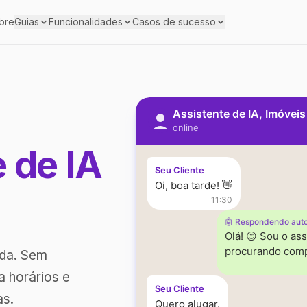
bre
Guias
Funcionalidades
Casos de sucesso
Assistente de IA, Imóvei
online
e de IA
Seu Cliente
Oi, boa tarde! 👋
11:30
🤖 Respondendo aut
Olá! 😊 Sou o ass
procurando comp
ada. Sem
a horários e
Seu Cliente
as.
Quero alugar.