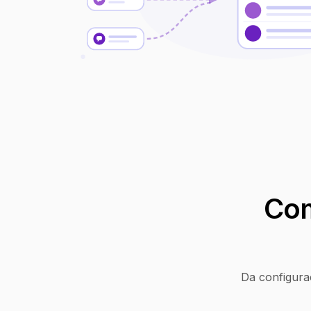
Com
Da configura