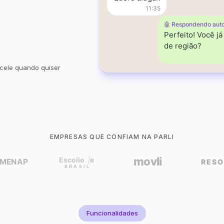
11:35
🤖 Respondendo aut
Perfeito! Você j
de região?
cele quando quiser
EMPRESAS QUE CONFIAM NA PARLI
Funcionalidades