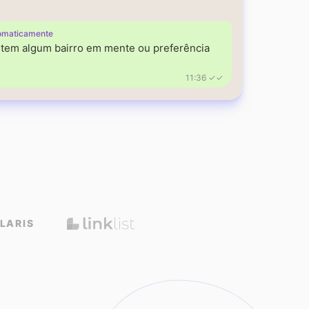
omaticamente
á tem algum bairro em mente ou preferência
11:36 ✓✓