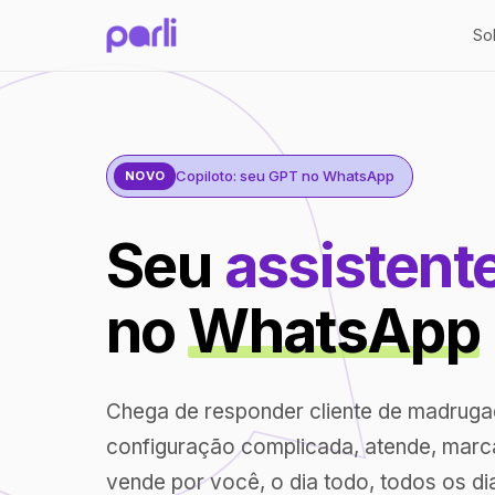
So
Copiloto: seu GPT no WhatsApp
NOVO
Seu
assistent
no
WhatsApp
Chega de responder cliente de madrug
configuração complicada, atende, marc
vende por você, o dia todo, todos os di