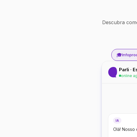
Descubra como
🎓
Infopro
Parli · 
online a
IA
Olá! Nosso 