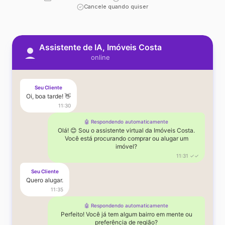
Cancele quando quiser
Assistente de IA, Imóveis Costa
online
Seu Cliente
Oi, boa tarde! 👋
11:30
🤖 Respondendo automaticamente
Olá! 😊 Sou o assistente virtual da Imóveis Costa.
Você está procurando comprar ou alugar um
imóvel?
11:31 ✓✓
Seu Cliente
Quero alugar.
11:35
🤖 Respondendo automaticamente
Perfeito! Você já tem algum bairro em mente ou
preferência de região?