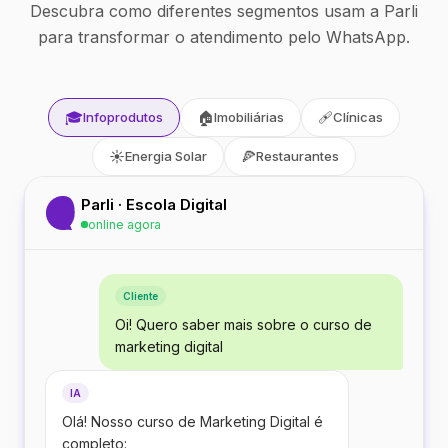
Descubra como diferentes segmentos usam a Parli
para transformar o atendimento pelo WhatsApp.
🎓
🏠
🩹
Infoprodutos
Imobiliárias
Clínicas
☀️
🍕
Energia Solar
Restaurantes
Parli · Escola Digital
online agora
Cliente
Oi! Quero saber mais sobre o curso de
marketing digital
IA
Olá! Nosso curso de Marketing Digital é
completo: