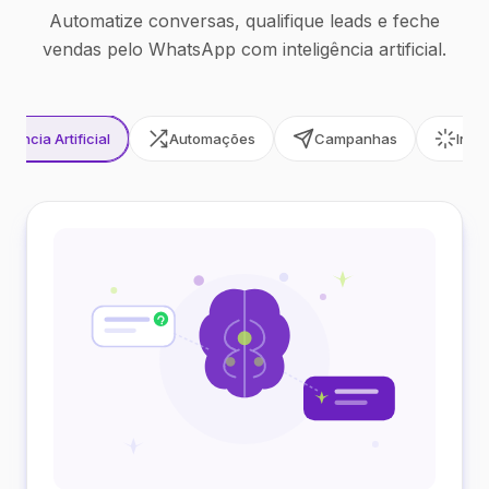
Automatize conversas, qualifique leads e feche
vendas pelo WhatsApp com inteligência artificial.
ligência Artificial
Automações
Campanhas
Inte