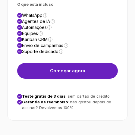
O que está incluso
WhatsApp
?
Agentes de IA
?
Automações
?
Equipes
?
Kanban CRM
?
Envio de campanhas
?
Suporte dedicado
?
Começar agora
Teste grátis de 3 dias
: sem cartão de crédito
Garantia de reembolso
: não gostou depois de
assinar? Devolvemos 100%