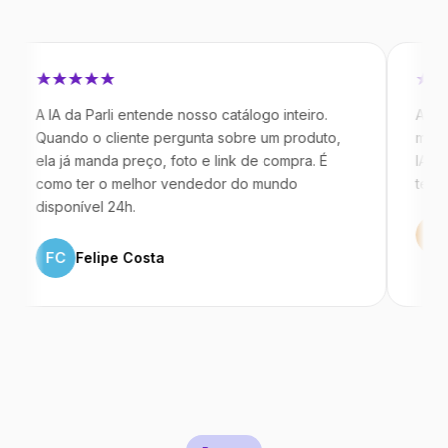
IA da Parli entende nosso catálogo inteiro.
Antes da Par
ando o cliente pergunta sobre um produto,
mandavam me
a já manda preço, foto e link de compra. É
IA atende de
mo ter o melhor vendedor do mundo
temos 40% m
sponível 24h.
ML
Marco
FC
Felipe Costa