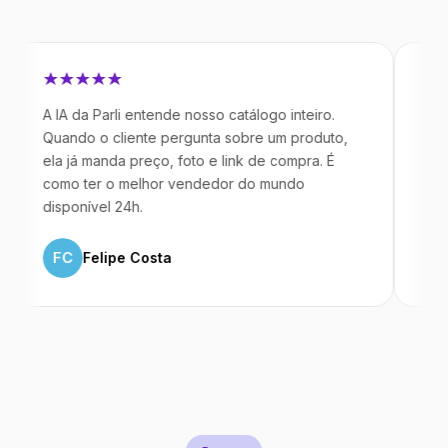
 IA da Parli entende nosso catálogo inteiro.
Antes da Pa
uando o cliente pergunta sobre um produto,
mandavam m
la já manda preço, foto e link de compra. É
IA atende d
omo ter o melhor vendedor do mundo
temos 40% 
isponível 24h.
ML
Marc
FC
Felipe Costa