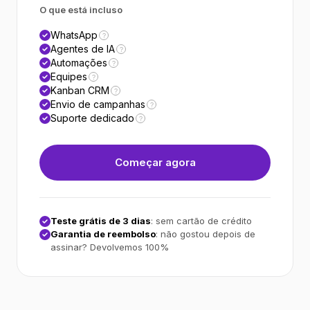
O que está incluso
WhatsApp
?
Agentes de IA
?
Automações
?
Equipes
?
Kanban CRM
?
Envio de campanhas
?
Suporte dedicado
?
Começar agora
Teste grátis de 3 dias
: sem cartão de crédito
Garantia de reembolso
: não gostou depois de
assinar? Devolvemos 100%