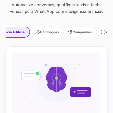
Automatize conversas, qualifique leads e feche
vendas pelo WhatsApp com inteligência artificial.
ligência Artificial
Automações
Campanhas
Inte