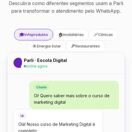
Descubra como diferentes segmentos usam a Parli
para transformar o atendimento pelo WhatsApp.
🎓
🏠
🩹
Infoprodutos
Imobiliárias
Clínicas
☀️
🍕
Energia Solar
Restaurantes
Parli · Escola Digital
online agora
Cliente
Oi! Quero saber mais sobre o curso de
marketing digital
IA
Olá! Nosso curso de Marketing Digital é
completo: