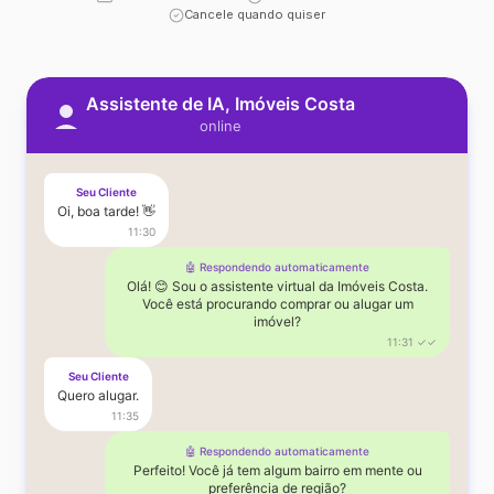
Cancele quando quiser
Assistente de IA, Imóveis Costa
online
Seu Cliente
Oi, boa tarde! 👋
11:30
🤖 Respondendo automaticamente
Olá! 😊 Sou o assistente virtual da Imóveis Costa.
Você está procurando comprar ou alugar um
imóvel?
11:31 ✓✓
Seu Cliente
Quero alugar.
11:35
🤖 Respondendo automaticamente
Perfeito! Você já tem algum bairro em mente ou
preferência de região?