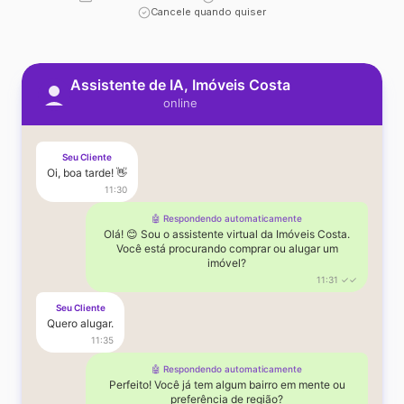
Cancele quando quiser
Assistente de IA, Imóveis Costa
online
Seu Cliente
Oi, boa tarde! 👋
11:30
🤖 Respondendo automaticamente
Olá! 😊 Sou o assistente virtual da Imóveis Costa.
Você está procurando comprar ou alugar um
imóvel?
11:31 ✓✓
Seu Cliente
Quero alugar.
11:35
🤖 Respondendo automaticamente
Perfeito! Você já tem algum bairro em mente ou
preferência de região?