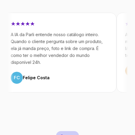
A da Parli entende nosso catálogo inteiro.
Antes da Par
ando o cliente pergunta sobre um produto,
mandavam me
a já manda preço, foto e link de compra. É
IA atende de
mo ter o melhor vendedor do mundo
temos 40% m
sponível 24h.
ML
Marco
FC
Felipe Costa