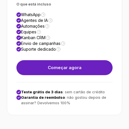
O que está incluso
WhatsApp
?
Agentes de IA
?
Automações
?
Equipes
?
Kanban CRM
?
Envio de campanhas
?
Suporte dedicado
?
Começar agora
Teste grátis de 3 dias
: sem cartão de crédito
Garantia de reembolso
: não gostou depois de
assinar? Devolvemos 100%