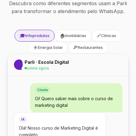
Descubra como diferentes segmentos usam a Parli
para transformar o atendimento pelo WhatsApp.
🎓
🏠
🩹
Infoprodutos
Imobiliárias
Clínicas
☀️
🍕
Energia Solar
Restaurantes
Parli · Escola Digital
online agora
Cliente
Oi! Quero saber mais sobre o curso de
marketing digital
IA
Olá! Nosso curso de Marketing Digital é
completo: