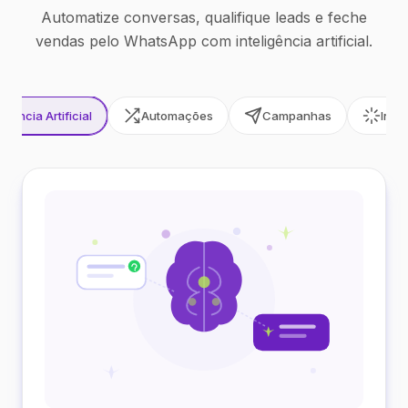
Automatize conversas, qualifique leads e feche
vendas pelo WhatsApp com inteligência artificial.
ligência Artificial
Automações
Campanhas
Inte