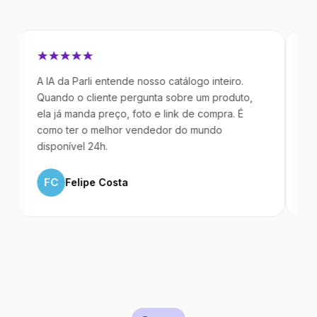
A IA da Parli entende nosso catálogo inteiro.
Antes da P
Quando o cliente pergunta sobre um produto,
mandavam 
ela já manda preço, foto e link de compra. É
IA atende 
como ter o melhor vendedor do mundo
temos 40%
disponível 24h.
ML
Marc
FC
Felipe Costa