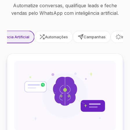
Automatize conversas, qualifique leads e feche
vendas pelo WhatsApp com inteligência artificial.
ligência Artificial
Automações
Campanhas
Inte