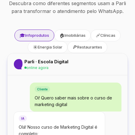
Descubra como diferentes segmentos usam a Parli
para transformar o atendimento pelo WhatsApp.
🎓
🏠
🩹
Infoprodutos
Imobiliárias
Clínicas
☀️
🍕
Energia Solar
Restaurantes
Parli · Escola Digital
online agora
Cliente
Oi! Quero saber mais sobre o curso de
marketing digital
IA
Olá! Nosso curso de Marketing Digital é
completo: