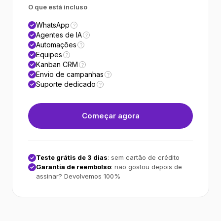
O que está incluso
WhatsApp
?
Agentes de IA
?
Automações
?
Equipes
?
Kanban CRM
?
Envio de campanhas
?
Suporte dedicado
?
Começar agora
Teste grátis de 3 dias
: sem cartão de crédito
Garantia de reembolso
: não gostou depois de
assinar? Devolvemos 100%