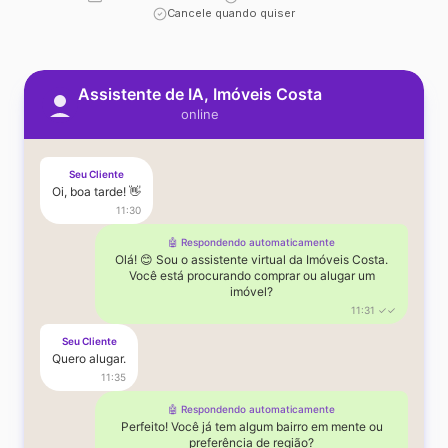
Cancele quando quiser
Assistente de IA, Imóveis Costa
online
Seu Cliente
Oi, boa tarde! 👋
11:30
🤖 Respondendo automaticamente
Olá! 😊 Sou o assistente virtual da Imóveis Costa.
Você está procurando comprar ou alugar um
imóvel?
11:31 ✓✓
Seu Cliente
Quero alugar.
11:35
🤖 Respondendo automaticamente
Perfeito! Você já tem algum bairro em mente ou
preferência de região?