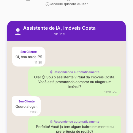
Cancele quando quiser
Assistente de IA, Imóveis Costa
online
Seu Cliente
Oi, boa tarde! 👋
11:30
🤖 Respondendo automaticamente
Olá! 😊 Sou o assistente virtual da Imóveis Costa.
Você está procurando comprar ou alugar um
imóvel?
11:31 ✓✓
Seu Cliente
Quero alugar.
11:35
🤖 Respondendo automaticamente
Perfeito! Você já tem algum bairro em mente ou
preferência de região?