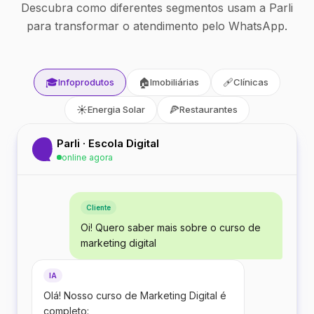
Descubra como diferentes segmentos usam a Parli
para transformar o atendimento pelo WhatsApp.
🎓
🏠
🩹
Infoprodutos
Imobiliárias
Clínicas
☀️
🍕
Energia Solar
Restaurantes
Parli · Escola Digital
online agora
Cliente
Oi! Quero saber mais sobre o curso de
marketing digital
IA
Olá! Nosso curso de Marketing Digital é
completo: