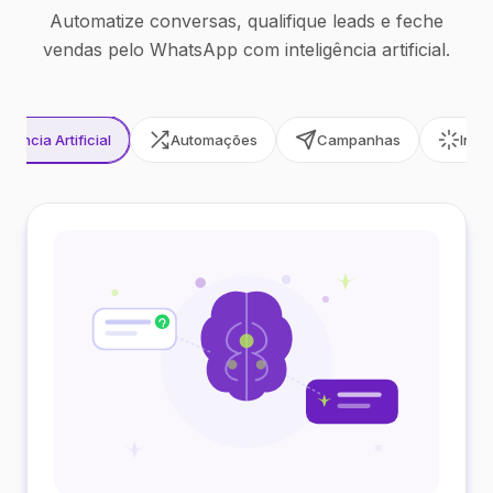
Automatize conversas, qualifique leads e feche
vendas pelo WhatsApp com inteligência artificial.
ligência Artificial
Automações
Campanhas
Inte