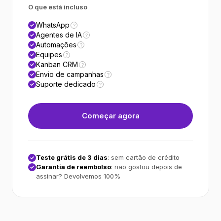
O que está incluso
WhatsApp
?
Agentes de IA
?
Automações
?
Equipes
?
Kanban CRM
?
Envio de campanhas
?
Suporte dedicado
?
Começar agora
Teste grátis de 3 dias
: sem cartão de crédito
Garantia de reembolso
: não gostou depois de
assinar? Devolvemos 100%