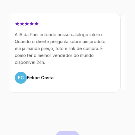
A IA da Parli entende nosso catálogo inteiro.
Antes da 
Quando o cliente pergunta sobre um produto,
mandavam
ela já manda preço, foto e link de compra. É
IA atende
como ter o melhor vendedor do mundo
temos 40
disponível 24h.
ML
Mar
FC
Felipe Costa