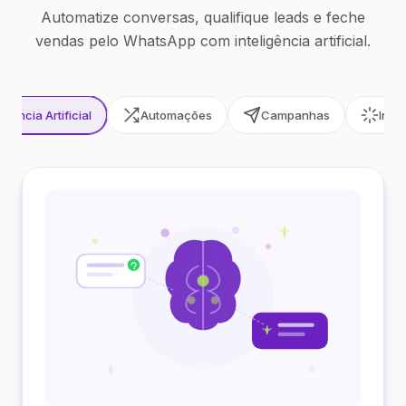
Automatize conversas, qualifique leads e feche
vendas pelo WhatsApp com inteligência artificial.
ligência Artificial
Automações
Campanhas
Inte