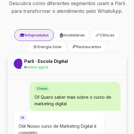
Descubra como diferentes segmentos usam a Parli
para transformar o atendimento pelo WhatsApp.
🎓
🏠
🩹
Infoprodutos
Imobiliárias
Clínicas
☀️
🍕
Energia Solar
Restaurantes
Parli · Escola Digital
online agora
Cliente
Oi! Quero saber mais sobre o curso de
marketing digital
IA
Olá! Nosso curso de Marketing Digital é
completo: