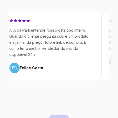
 IA da Parli entende nosso catálogo inteiro.
Antes da Pa
uando o cliente pergunta sobre um produto,
mandavam m
la já manda preço, foto e link de compra. É
IA atende d
omo ter o melhor vendedor do mundo
temos 40% 
isponível 24h.
ML
Marc
FC
Felipe Costa