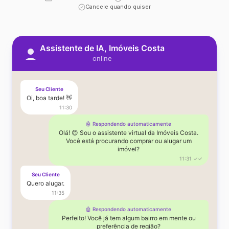
Cancele quando quiser
Assistente de IA, Imóveis Costa
online
Seu Cliente
Oi, boa tarde! 👋
11:30
🤖 Respondendo automaticamente
Olá! 😊 Sou o assistente virtual da Imóveis Costa.
Você está procurando comprar ou alugar um
imóvel?
11:31 ✓✓
Seu Cliente
Quero alugar.
11:35
🤖 Respondendo automaticamente
Perfeito! Você já tem algum bairro em mente ou
preferência de região?