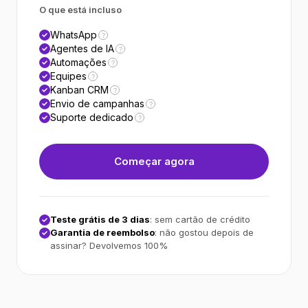
O que está incluso
WhatsApp
?
Agentes de IA
?
Automações
?
Equipes
?
Kanban CRM
?
Envio de campanhas
?
Suporte dedicado
?
Começar agora
Teste grátis de 3 dias
: sem cartão de crédito
Garantia de reembolso
: não gostou depois de
assinar? Devolvemos 100%