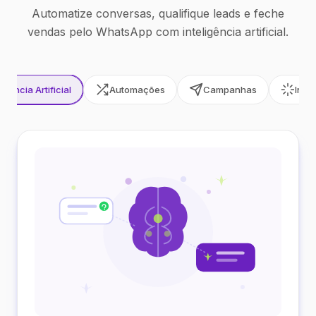
Automatize conversas, qualifique leads e feche
vendas pelo WhatsApp com inteligência artificial.
ligência Artificial
Automações
Campanhas
Inte