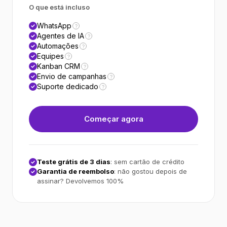
O que está incluso
WhatsApp
?
Agentes de IA
?
Automações
?
Equipes
?
Kanban CRM
?
Envio de campanhas
?
Suporte dedicado
?
Começar agora
Teste grátis de 3 dias
: sem cartão de crédito
Garantia de reembolso
: não gostou depois de
assinar? Devolvemos 100%