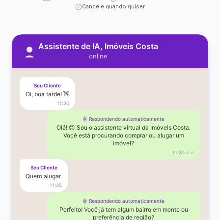
Cancele quando quiser
Assistente de IA, Imóveis Costa
online
Seu Cliente
Oi, boa tarde! 👋
11:30
🤖 Respondendo automaticamente
Olá! 😊 Sou o assistente virtual da Imóveis Costa.
Você está procurando comprar ou alugar um
imóvel?
11:31 ✓✓
Seu Cliente
Quero alugar.
11:35
🤖 Respondendo automaticamente
Perfeito! Você já tem algum bairro em mente ou
preferência de região?