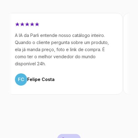
A IA da Parli entende nosso catálogo inteiro.
Antes da P
Quando o cliente pergunta sobre um produto,
mandavam 
ela já manda preço, foto e link de compra. É
IA atende 
como ter o melhor vendedor do mundo
temos 40%
disponível 24h.
ML
Marc
FC
Felipe Costa