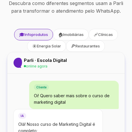
Descubra como diferentes segmentos usam a Parli
para transformar o atendimento pelo WhatsApp.
🎓
🏠
🩹
Infoprodutos
Imobiliárias
Clínicas
☀️
🍕
Energia Solar
Restaurantes
Parli · Escola Digital
online agora
Cliente
Oi! Quero saber mais sobre o curso de
marketing digital
IA
Olá! Nosso curso de Marketing Digital é
completo: