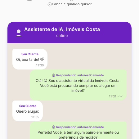
Cancele quando quiser
Assistente de IA, Imóveis Costa
online
Seu Cliente
Oi, boa tarde! 👋
11:30
🤖 Respondendo automaticamente
Olá! 😊 Sou o assistente virtual da Imóveis Costa.
Você está procurando comprar ou alugar um
imóvel?
11:31 ✓✓
Seu Cliente
Quero alugar.
11:35
🤖 Respondendo automaticamente
Perfeito! Você já tem algum bairro em mente ou
preferência de região?