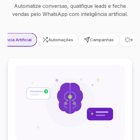
Automatize conversas, qualifique leads e feche
vendas pelo WhatsApp com inteligência artificial.
ligência Artificial
Automações
Campanhas
Inte