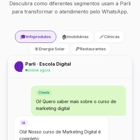
Descubra como diferentes segmentos usam a Parli
para transformar o atendimento pelo WhatsApp.
🎓
🏠
🩹
Infoprodutos
Imobiliárias
Clínicas
☀️
🍕
Energia Solar
Restaurantes
Parli · Escola Digital
online agora
Cliente
Oi! Quero saber mais sobre o curso de
marketing digital
IA
Olá! Nosso curso de Marketing Digital é
completo: