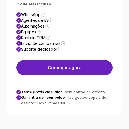
O que está incluso
WhatsApp
?
Agentes de IA
?
Automações
?
Equipes
?
Kanban CRM
?
Envio de campanhas
?
Suporte dedicado
?
Começar agora
Teste grátis de 3 dias
: sem cartão de crédito
Garantia de reembolso
: não gostou depois de
assinar? Devolvemos 100%