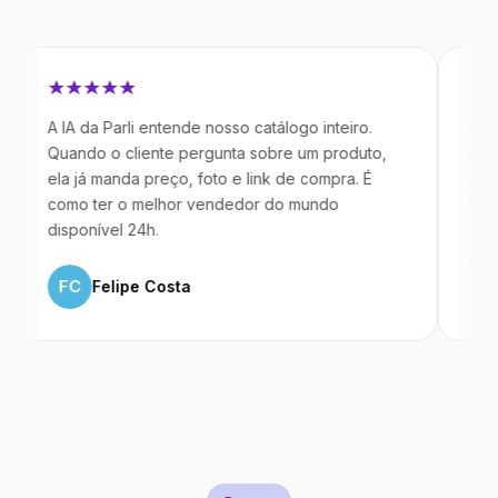
 IA da Parli entende nosso catálogo inteiro.
Antes da Pa
uando o cliente pergunta sobre um produto,
mandavam m
la já manda preço, foto e link de compra. É
IA atende d
omo ter o melhor vendedor do mundo
temos 40% 
isponível 24h.
ML
Marc
FC
Felipe Costa