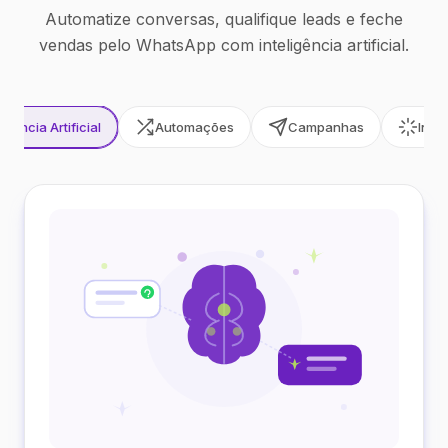
Automatize conversas, qualifique leads e feche
vendas pelo WhatsApp com inteligência artificial.
ligência Artificial
Automações
Campanhas
Inte