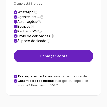
O que está incluso
WhatsApp
?
Agentes de IA
?
Automações
?
Equipes
?
Kanban CRM
?
Envio de campanhas
?
Suporte dedicado
?
Começar agora
Teste grátis de 3 dias
: sem cartão de crédito
Garantia de reembolso
: não gostou depois de
assinar? Devolvemos 100%