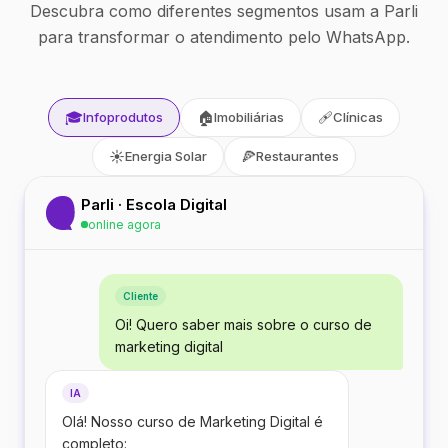
Descubra como diferentes segmentos usam a Parli
para transformar o atendimento pelo WhatsApp.
🎓
🏠
🩹
Infoprodutos
Imobiliárias
Clínicas
☀️
🍕
Energia Solar
Restaurantes
Parli · Escola Digital
online agora
Cliente
Oi! Quero saber mais sobre o curso de
marketing digital
IA
Olá! Nosso curso de Marketing Digital é
completo: