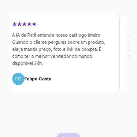
IA da Parli entende nosso catálogo inteiro.
Antes da Par
ando o cliente pergunta sobre um produto,
mandavam me
a já manda preço, foto e link de compra. É
IA atende de
mo ter o melhor vendedor do mundo
temos 40% 
sponível 24h.
ML
Marco
FC
Felipe Costa