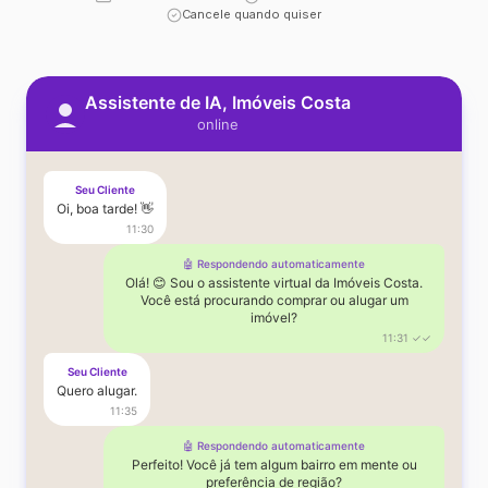
Cancele quando quiser
Assistente de IA, Imóveis Costa
online
Seu Cliente
Oi, boa tarde! 👋
11:30
🤖 Respondendo automaticamente
Olá! 😊 Sou o assistente virtual da Imóveis Costa.
Você está procurando comprar ou alugar um
imóvel?
11:31 ✓✓
Seu Cliente
Quero alugar.
11:35
🤖 Respondendo automaticamente
Perfeito! Você já tem algum bairro em mente ou
preferência de região?