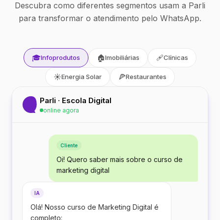
Descubra como diferentes segmentos usam a Parli
para transformar o atendimento pelo WhatsApp.
🎓
🏠
🩹
Infoprodutos
Imobiliárias
Clínicas
☀️
🍕
Energia Solar
Restaurantes
Parli · Escola Digital
online agora
Cliente
Oi! Quero saber mais sobre o curso de
marketing digital
IA
Olá! Nosso curso de Marketing Digital é
completo: