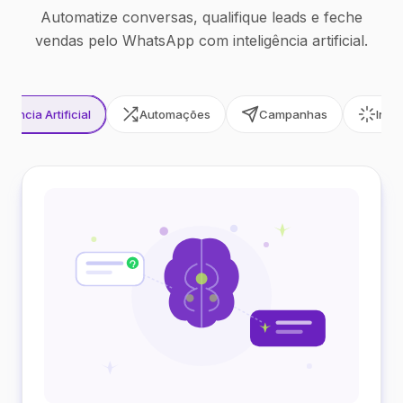
Automatize conversas, qualifique leads e feche
vendas pelo WhatsApp com inteligência artificial.
ligência Artificial
Automações
Campanhas
Inte