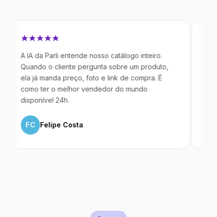
 IA da Parli entende nosso catálogo inteiro.
Antes da Pa
uando o cliente pergunta sobre um produto,
mandavam m
la já manda preço, foto e link de compra. É
IA atende d
omo ter o melhor vendedor do mundo
temos 40% 
isponível 24h.
ML
Marc
FC
Felipe Costa