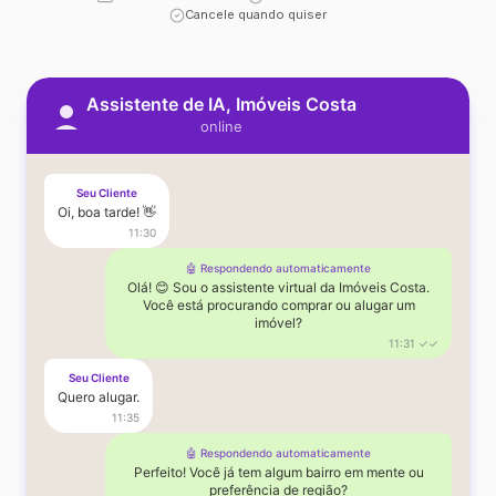
Cancele quando quiser
Assistente de IA, Imóveis Costa
online
Seu Cliente
Oi, boa tarde! 👋
11:30
🤖 Respondendo automaticamente
Olá! 😊 Sou o assistente virtual da Imóveis Costa.
Você está procurando comprar ou alugar um
imóvel?
11:31 ✓✓
Seu Cliente
Quero alugar.
11:35
🤖 Respondendo automaticamente
Perfeito! Você já tem algum bairro em mente ou
preferência de região?