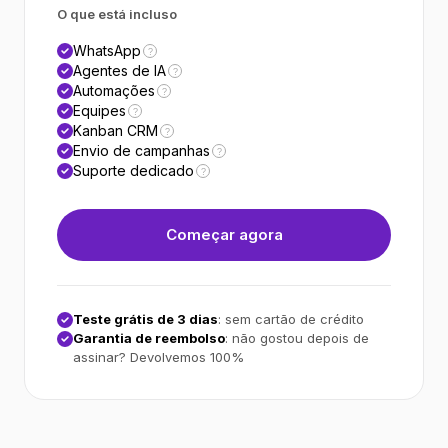
O que está incluso
WhatsApp
?
Agentes de IA
?
Automações
?
Equipes
?
Kanban CRM
?
Envio de campanhas
?
Suporte dedicado
?
Começar agora
Teste grátis de 3 dias
: sem cartão de crédito
Garantia de reembolso
: não gostou depois de
assinar? Devolvemos 100%