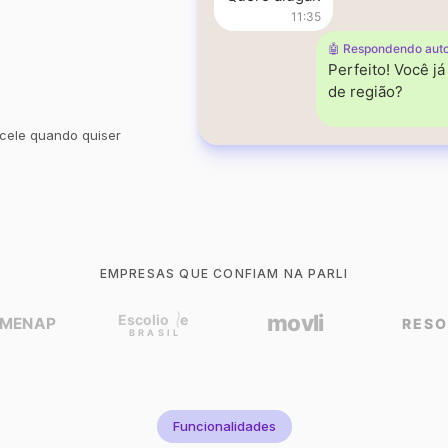
11:35
🤖 Respondendo aut
Perfeito! Você j
de região?
cele quando quiser
EMPRESAS QUE CONFIAM NA PARLI
Funcionalidades