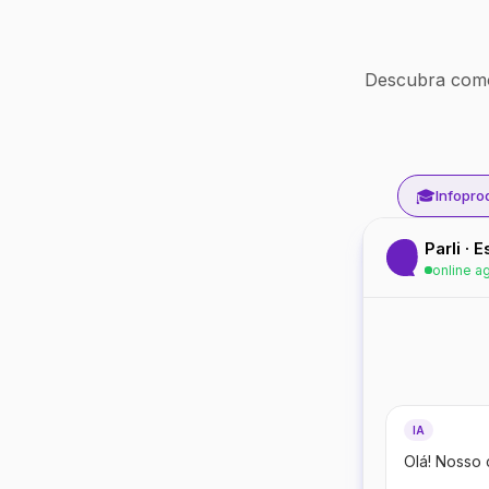
Descubra como
🎓
Infopro
Parli · 
online a
IA
Olá! Nosso 