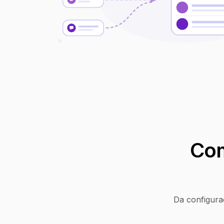
Com
Da configura