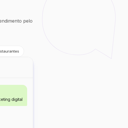
endimento pelo
staurantes
ting digital