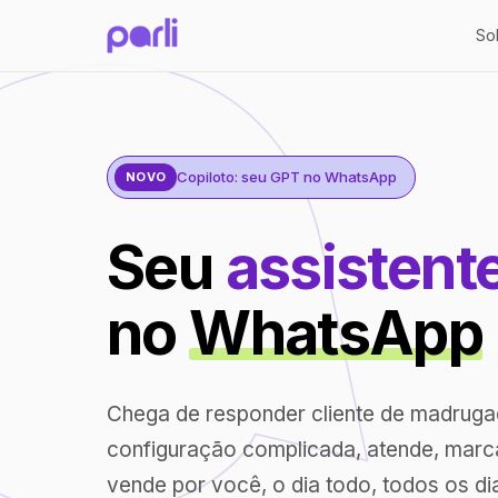
So
Copiloto: seu GPT no WhatsApp
NOVO
Seu
assistent
no
WhatsApp
Chega de responder cliente de madrug
configuração complicada, atende, marc
vende por você, o dia todo, todos os di