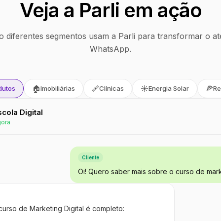
Veja a Parli em ação
 diferentes segmentos usam a Parli para transformar o at
WhatsApp.
🏠
🩹
☀️
🍕
dutos
Imobiliárias
Clínicas
Energia Solar
Re
Escola Digital
gora
Cliente
Oi! Quero saber mais sobre o curso de marke
curso de Marketing Digital é completo: