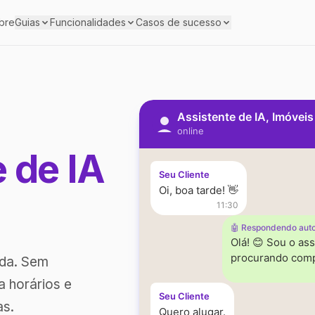
bre
Guias
Funcionalidades
Casos de sucesso
Assistente de IA, Imóvei
online
e de IA
Seu Cliente
Oi, boa tarde! 👋
11:30
🤖 Respondendo aut
Olá! 😊 Sou o ass
procurando comp
ada. Sem
a horários e
Seu Cliente
as.
Quero alugar.