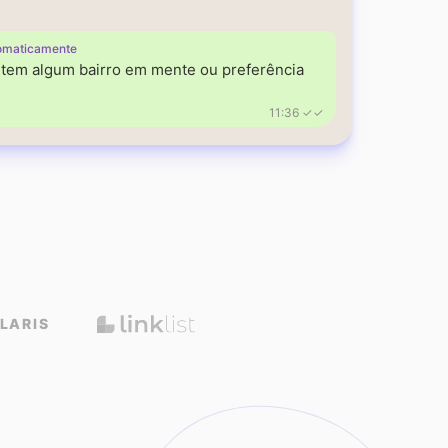
omaticamente
á tem algum bairro em mente ou preferência
11:36 ✓✓