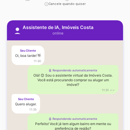
Cancele quando quiser
Assistente de IA, Imóveis Costa
online
Seu Cliente
Oi, boa tarde! 👋
11:30
🤖 Respondendo automaticamente
Olá! 😊 Sou o assistente virtual da Imóveis Costa.
Você está procurando comprar ou alugar um
imóvel?
11:31 ✓✓
Seu Cliente
Quero alugar.
11:35
🤖 Respondendo automaticamente
Perfeito! Você já tem algum bairro em mente ou
preferência de região?