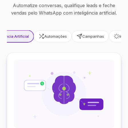
Automatize conversas, qualifique leads e feche
vendas pelo WhatsApp com inteligência artificial.
ligência Artificial
Automações
Campanhas
Inte