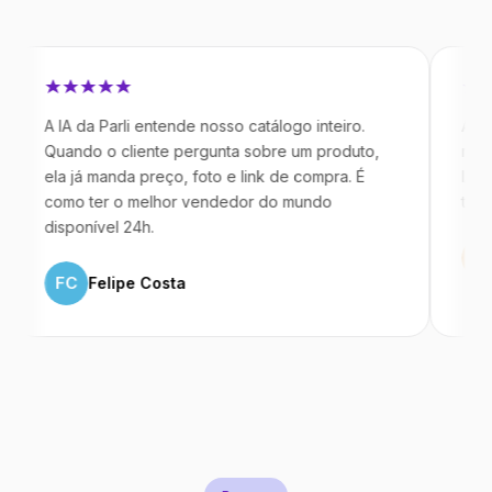
 IA da Parli entende nosso catálogo inteiro.
Antes da Pa
uando o cliente pergunta sobre um produto,
mandavam m
la já manda preço, foto e link de compra. É
IA atende d
omo ter o melhor vendedor do mundo
temos 40% 
isponível 24h.
ML
Marc
FC
Felipe Costa