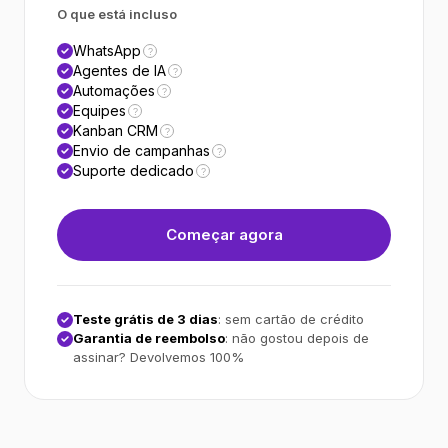
O que está incluso
WhatsApp
?
Agentes de IA
?
Automações
?
Equipes
?
Kanban CRM
?
Envio de campanhas
?
Suporte dedicado
?
Começar agora
Teste grátis de 3 dias
: sem cartão de crédito
Garantia de reembolso
: não gostou depois de
assinar? Devolvemos 100%