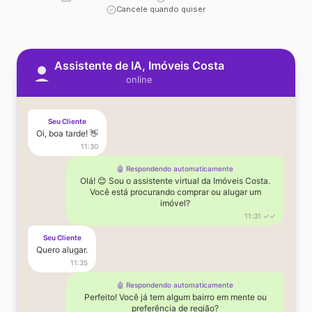
Cancele quando quiser
Assistente de IA, Imóveis Costa
online
Seu Cliente
Oi, boa tarde! 👋
11:30
🤖 Respondendo automaticamente
Olá! 😊 Sou o assistente virtual da Imóveis Costa.
Você está procurando comprar ou alugar um
imóvel?
11:31 ✓✓
Seu Cliente
Quero alugar.
11:35
🤖 Respondendo automaticamente
Perfeito! Você já tem algum bairro em mente ou
preferência de região?