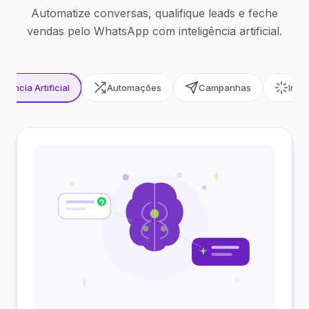
Automatize conversas, qualifique leads e feche
vendas pelo WhatsApp com inteligência artificial.
ligência Artificial
Automações
Campanhas
Inte