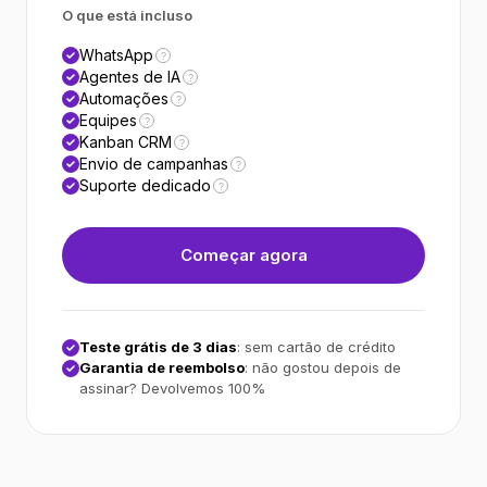
O que está incluso
WhatsApp
?
Agentes de IA
?
Automações
?
Equipes
?
Kanban CRM
?
Envio de campanhas
?
Suporte dedicado
?
Começar agora
Teste grátis de 3 dias
: sem cartão de crédito
Garantia de reembolso
: não gostou depois de
assinar? Devolvemos 100%