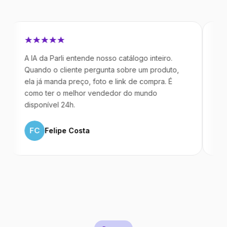
A IA da Parli entende nosso catálogo inteiro.
Antes da P
Quando o cliente pergunta sobre um produto,
mandavam 
ela já manda preço, foto e link de compra. É
IA atende 
como ter o melhor vendedor do mundo
temos 40%
disponível 24h.
ML
Marc
FC
Felipe Costa