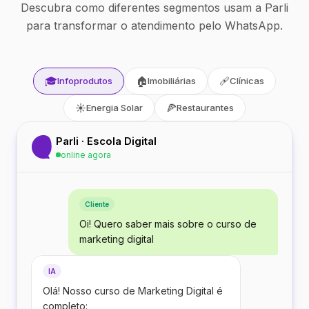
Descubra como diferentes segmentos usam a Parli
para transformar o atendimento pelo WhatsApp.
🎓
🏠
🩹
Infoprodutos
Imobiliárias
Clínicas
☀️
🍕
Energia Solar
Restaurantes
Parli · Escola Digital
online agora
Cliente
Oi! Quero saber mais sobre o curso de
marketing digital
IA
Olá! Nosso curso de Marketing Digital é
completo: