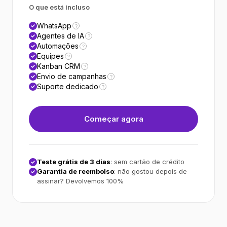
O que está incluso
WhatsApp
?
Agentes de IA
?
Automações
?
Equipes
?
Kanban CRM
?
Envio de campanhas
?
Suporte dedicado
?
Começar agora
Teste grátis de 3 dias
: sem cartão de crédito
Garantia de reembolso
: não gostou depois de
assinar? Devolvemos 100%