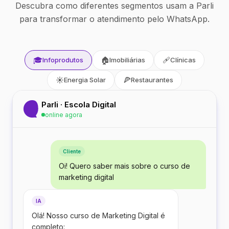
Descubra como diferentes segmentos usam a Parli
para transformar o atendimento pelo WhatsApp.
🎓
🏠
🩹
Infoprodutos
Imobiliárias
Clínicas
☀️
🍕
Energia Solar
Restaurantes
Parli · Escola Digital
online agora
Cliente
Oi! Quero saber mais sobre o curso de
marketing digital
IA
Olá! Nosso curso de Marketing Digital é
completo: