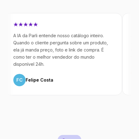
A IA da Parli entende nosso catálogo inteiro.
Antes da P
Quando o cliente pergunta sobre um produto,
mandavam 
ela já manda preço, foto e link de compra. É
IA atende 
como ter o melhor vendedor do mundo
temos 40%
disponível 24h.
ML
Mar
FC
Felipe Costa