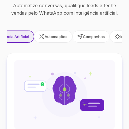
Automatize conversas, qualifique leads e feche
vendas pelo WhatsApp com inteligência artificial.
ligência Artificial
Automações
Campanhas
Inte