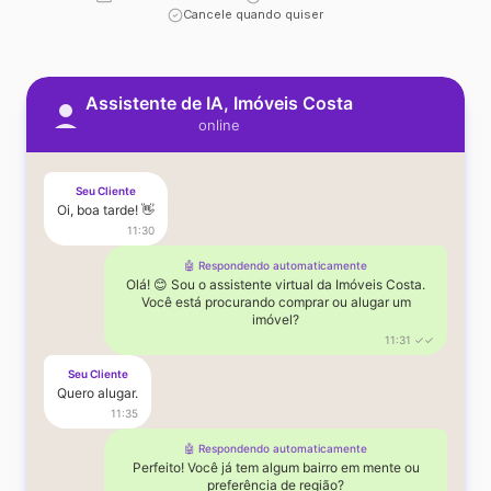
Cancele quando quiser
Assistente de IA, Imóveis Costa
online
Seu Cliente
Oi, boa tarde! 👋
11:30
🤖 Respondendo automaticamente
Olá! 😊 Sou o assistente virtual da Imóveis Costa.
Você está procurando comprar ou alugar um
imóvel?
11:31 ✓✓
Seu Cliente
Quero alugar.
11:35
🤖 Respondendo automaticamente
Perfeito! Você já tem algum bairro em mente ou
preferência de região?