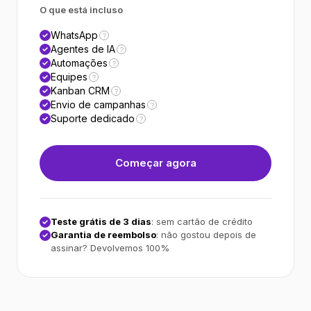
O que está incluso
WhatsApp
?
Agentes de IA
?
Automações
?
Equipes
?
Kanban CRM
?
Envio de campanhas
?
Suporte dedicado
?
Começar agora
Teste grátis de 3 dias
: sem cartão de crédito
Garantia de reembolso
: não gostou depois de
assinar? Devolvemos 100%