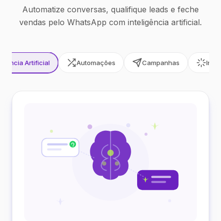
Automatize conversas, qualifique leads e feche
vendas pelo WhatsApp com inteligência artificial.
ligência Artificial
Automações
Campanhas
Inte