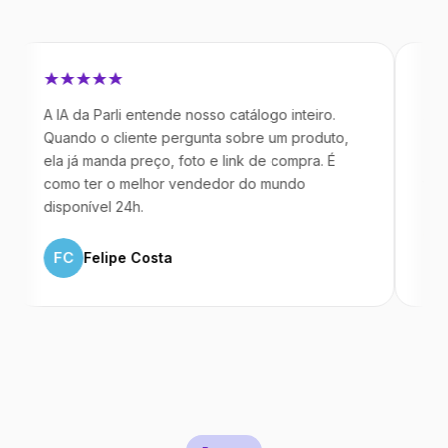
 IA da Parli entende nosso catálogo inteiro.
Antes da Pa
uando o cliente pergunta sobre um produto,
mandavam m
la já manda preço, foto e link de compra. É
IA atende d
omo ter o melhor vendedor do mundo
temos 40% 
isponível 24h.
ML
Marc
FC
Felipe Costa