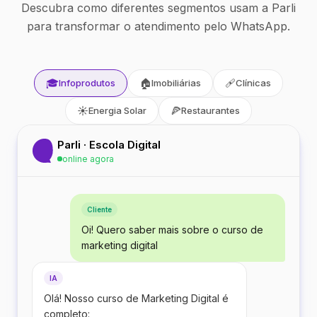
Descubra como diferentes segmentos usam a Parli
para transformar o atendimento pelo WhatsApp.
🎓
🏠
🩹
Infoprodutos
Imobiliárias
Clínicas
☀️
🍕
Energia Solar
Restaurantes
Parli · Escola Digital
online agora
Cliente
Oi! Quero saber mais sobre o curso de
marketing digital
IA
Olá! Nosso curso de Marketing Digital é
completo: