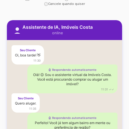
Cancele quando quiser
Assistente de IA, Imóveis Costa
online
Seu Cliente
Oi, boa tarde! 👋
11:30
🤖 Respondendo automaticamente
Olá! 😊 Sou o assistente virtual da Imóveis Costa.
Você está procurando comprar ou alugar um
imóvel?
11:31 ✓✓
Seu Cliente
Quero alugar.
11:35
🤖 Respondendo automaticamente
Perfeito! Você já tem algum bairro em mente ou
preferência de região?