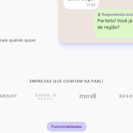
11:35
🤖 Respondendo aut
Perfeito! Você j
de região?
cele quando quiser
EMPRESAS QUE CONFIAM NA PARLI
Funcionalidades