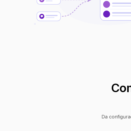
Com
Da configura