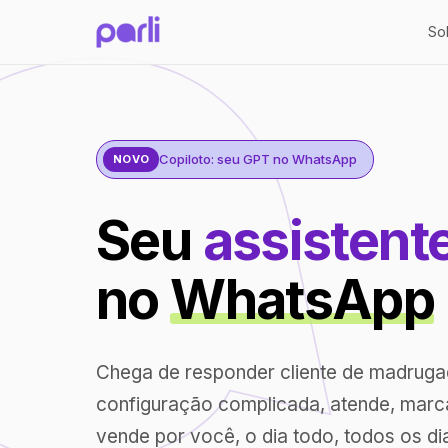
So
Copiloto: seu GPT no WhatsApp
NOVO
Seu
assistent
no
WhatsApp
Chega de responder cliente de madrug
configuração complicada, atende, marc
vende por você, o dia todo, todos os di