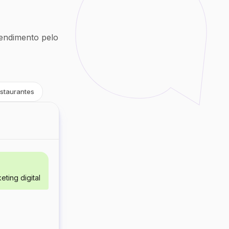
endimento pelo
staurantes
ting digital