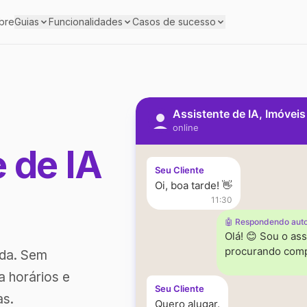
bre
Guias
Funcionalidades
Casos de sucesso
Assistente de IA, Imóvei
online
e de IA
Seu Cliente
Oi, boa tarde! 👋
11:30
🤖 Respondendo aut
Olá! 😊 Sou o ass
procurando comp
ada. Sem
a horários e
Seu Cliente
as.
Quero alugar.