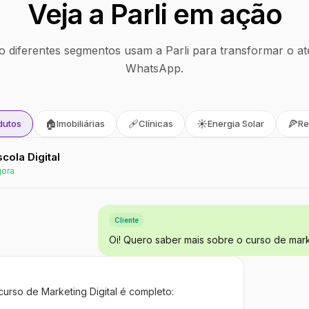
Veja a Parli em ação
 diferentes segmentos usam a Parli para transformar o at
WhatsApp.
🏠
🩹
☀️
🍕
dutos
Imobiliárias
Clínicas
Energia Solar
Re
Escola Digital
gora
Cliente
Oi! Quero saber mais sobre o curso de marke
curso de Marketing Digital é completo: