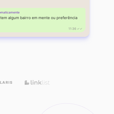
omaticamente
á tem algum bairro em mente ou preferência
11:36 ✓✓