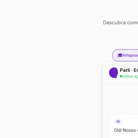
Descubra como
🎓
Infopro
Parli · 
online a
IA
Olá! Nosso 