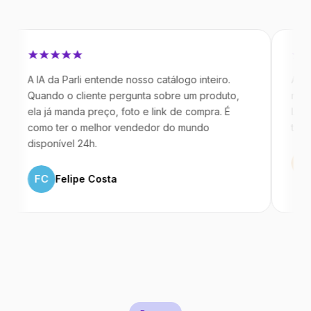
IA da Parli entende nosso catálogo inteiro.
Antes da Par
ando o cliente pergunta sobre um produto,
mandavam me
a já manda preço, foto e link de compra. É
IA atende de
mo ter o melhor vendedor do mundo
temos 40% 
sponível 24h.
ML
Marco
FC
Felipe Costa