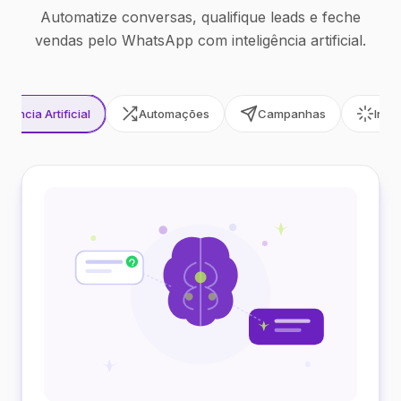
Automatize conversas, qualifique leads e feche
vendas pelo WhatsApp com inteligência artificial.
ligência Artificial
Automações
Campanhas
Inte