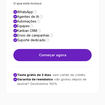
O que está incluso
WhatsApp
?
Agentes de IA
?
Automações
?
Equipes
?
Kanban CRM
?
Envio de campanhas
?
Suporte dedicado
?
Começar agora
Teste grátis de 3 dias
: sem cartão de crédito
Garantia de reembolso
: não gostou depois de
assinar? Devolvemos 100%