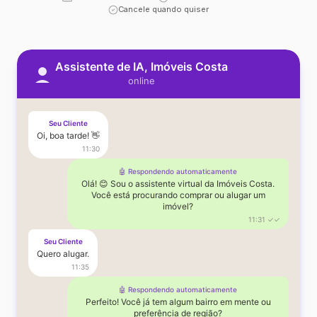
Cancele quando quiser
Assistente de IA, Imóveis Costa
online
Seu Cliente
Oi, boa tarde! 👋
11:30
🤖 Respondendo automaticamente
Olá! 😊 Sou o assistente virtual da Imóveis Costa.
Você está procurando comprar ou alugar um
imóvel?
11:31 ✓✓
Seu Cliente
Quero alugar.
11:35
🤖 Respondendo automaticamente
Perfeito! Você já tem algum bairro em mente ou
preferência de região?