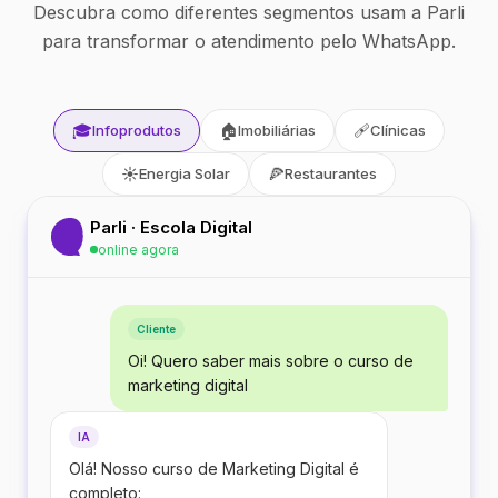
Descubra como diferentes segmentos usam a Parli
para transformar o atendimento pelo WhatsApp.
🎓
🏠
🩹
Infoprodutos
Imobiliárias
Clínicas
☀️
🍕
Energia Solar
Restaurantes
Parli · Escola Digital
online agora
Cliente
Oi! Quero saber mais sobre o curso de
marketing digital
IA
Olá! Nosso curso de Marketing Digital é
completo: