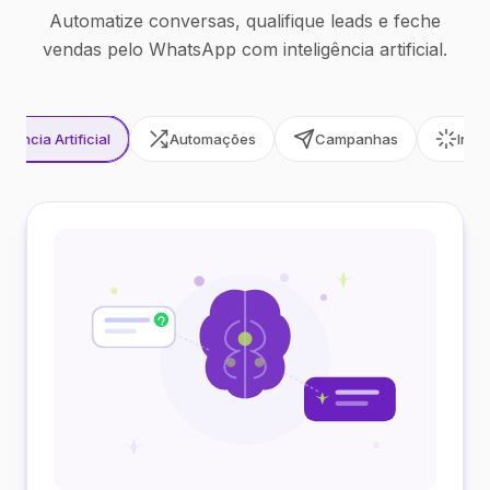
Automatize conversas, qualifique leads e feche
vendas pelo WhatsApp com inteligência artificial.
ligência Artificial
Automações
Campanhas
Inte