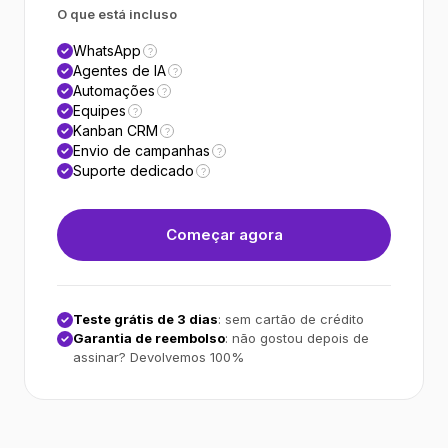
O que está incluso
WhatsApp
?
Agentes de IA
?
Automações
?
Equipes
?
Kanban CRM
?
Envio de campanhas
?
Suporte dedicado
?
Começar agora
Teste grátis de 3 dias
: sem cartão de crédito
Garantia de reembolso
: não gostou depois de
assinar? Devolvemos 100%