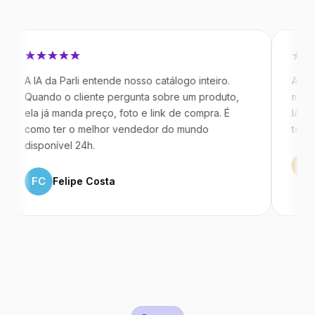
A da Parli entende nosso catálogo inteiro.
Antes da Par
ando o cliente pergunta sobre um produto,
mandavam me
a já manda preço, foto e link de compra. É
IA atende de
mo ter o melhor vendedor do mundo
temos 40% m
sponível 24h.
ML
Marco
FC
Felipe Costa