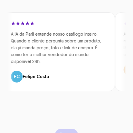
IA da Parli entende nosso catálogo inteiro.
Antes da Par
ando o cliente pergunta sobre um produto,
mandavam me
a já manda preço, foto e link de compra. É
IA atende de
mo ter o melhor vendedor do mundo
temos 40% m
sponível 24h.
ML
Marco
FC
Felipe Costa