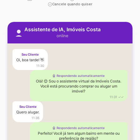
Cancele quando quiser
Assistente de IA, Imóveis Costa
online
Seu Cliente
Oi, boa tarde! 👋
11:30
🤖 Respondendo automaticamente
Olá! 😊 Sou o assistente virtual da Imóveis Costa.
Você está procurando comprar ou alugar um
imóvel?
11:31 ✓✓
Seu Cliente
Quero alugar.
11:35
🤖 Respondendo automaticamente
Perfeito! Você já tem algum bairro em mente ou
preferência de região?