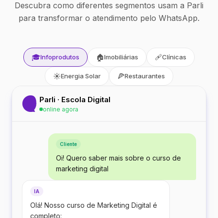
Descubra como diferentes segmentos usam a Parli
para transformar o atendimento pelo WhatsApp.
🎓
🏠
🩹
Infoprodutos
Imobiliárias
Clínicas
☀️
🍕
Energia Solar
Restaurantes
Parli · Escola Digital
online agora
Cliente
Oi! Quero saber mais sobre o curso de
marketing digital
IA
Olá! Nosso curso de Marketing Digital é
completo: