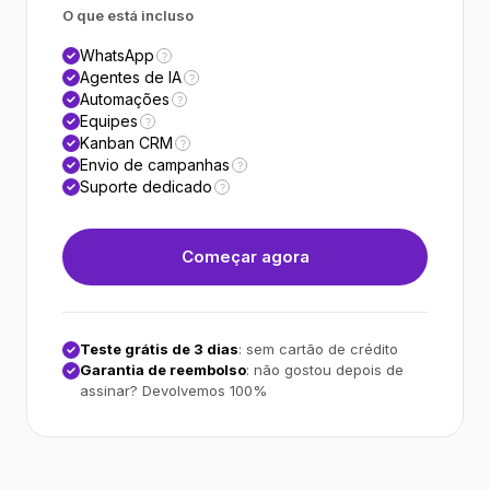
O que está incluso
WhatsApp
?
Agentes de IA
?
Automações
?
Equipes
?
Kanban CRM
?
Envio de campanhas
?
Suporte dedicado
?
Começar agora
Teste grátis de 3 dias
: sem cartão de crédito
Garantia de reembolso
: não gostou depois de
assinar? Devolvemos 100%