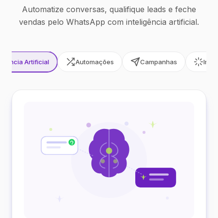
Automatize conversas, qualifique leads e feche
vendas pelo WhatsApp com inteligência artificial.
ligência Artificial
Automações
Campanhas
Inte