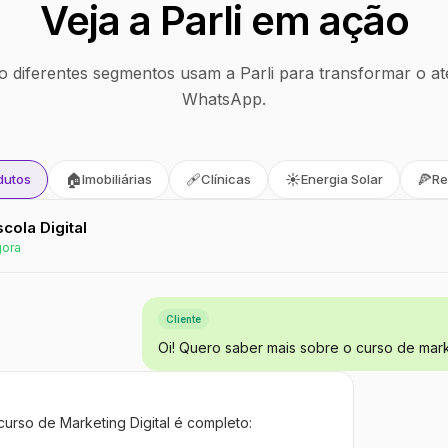
Veja a Parli em ação
 diferentes segmentos usam a Parli para transformar o at
WhatsApp.
🏠
🩹
☀️
🍕
dutos
Imobiliárias
Clínicas
Energia Solar
Re
Escola Digital
gora
Cliente
Oi! Quero saber mais sobre o curso de marke
curso de Marketing Digital é completo: