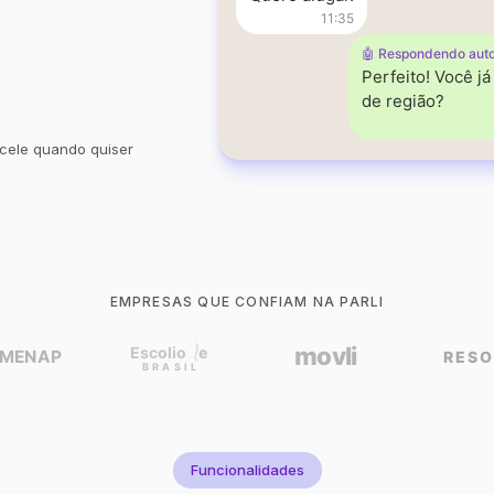
11:35
🤖 Respondendo aut
Perfeito! Você j
de região?
cele quando quiser
EMPRESAS QUE CONFIAM NA PARLI
Funcionalidades