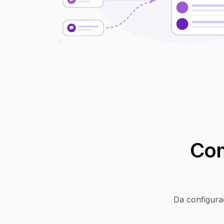
Com
Da configura