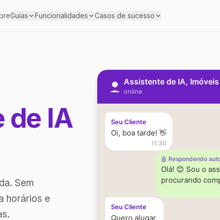
bre
Guias
Funcionalidades
Casos de sucesso
Assistente de IA, Imóvei
online
e de IA
Seu Cliente
Oi, boa tarde! 👋
11:30
🤖 Respondendo aut
Olá! 😊 Sou o ass
procurando comp
ada. Sem
a horários e
Seu Cliente
as.
Quero alugar.