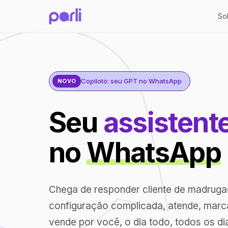
So
Copiloto: seu GPT no WhatsApp
NOVO
Seu
assistent
no
WhatsApp
Chega de responder cliente de madrug
configuração complicada, atende, marc
vende por você, o dia todo, todos os di