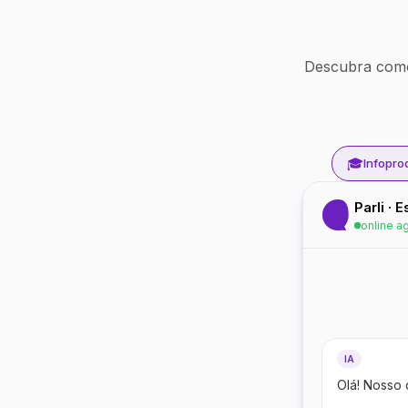
Descubra como
🎓
Infopro
Parli · 
online a
IA
Olá! Nosso 