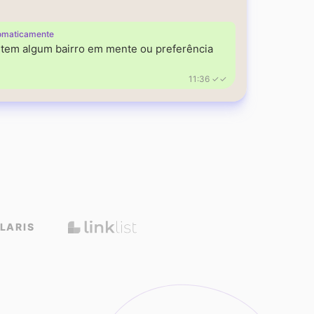
omaticamente
á tem algum bairro em mente ou preferência
11:36 ✓✓