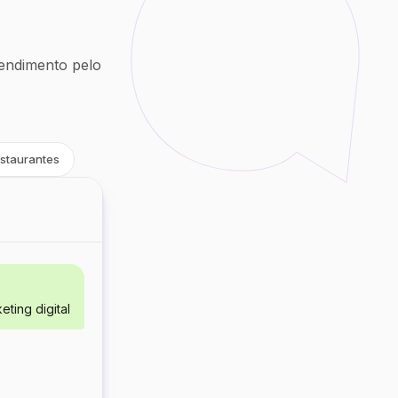
endimento pelo
staurantes
ting digital