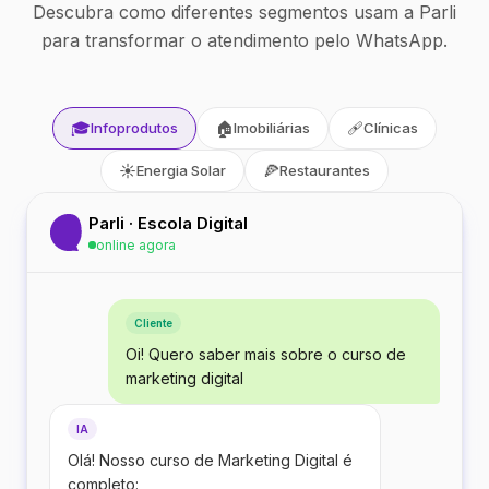
Descubra como diferentes segmentos usam a Parli
para transformar o atendimento pelo WhatsApp.
🎓
🏠
🩹
Infoprodutos
Imobiliárias
Clínicas
☀️
🍕
Energia Solar
Restaurantes
Parli · Escola Digital
online agora
Cliente
Oi! Quero saber mais sobre o curso de
marketing digital
IA
Olá! Nosso curso de Marketing Digital é
completo: