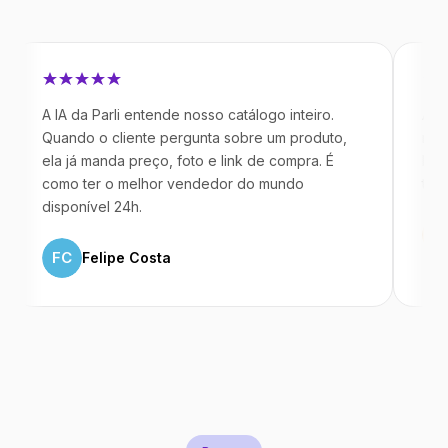
 IA da Parli entende nosso catálogo inteiro.
Antes da Pa
uando o cliente pergunta sobre um produto,
mandavam m
la já manda preço, foto e link de compra. É
IA atende d
omo ter o melhor vendedor do mundo
temos 40% 
isponível 24h.
ML
Marc
FC
Felipe Costa