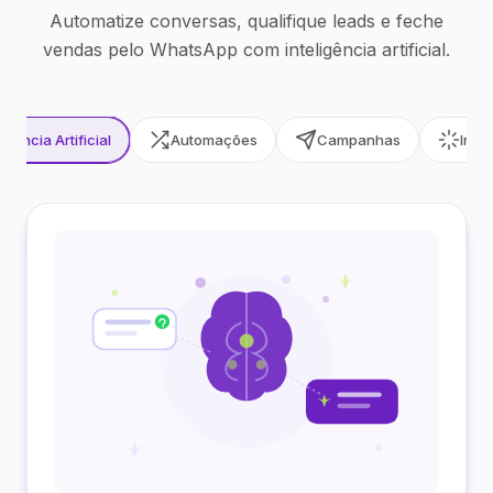
Automatize conversas, qualifique leads e feche
vendas pelo WhatsApp com inteligência artificial.
ligência Artificial
Automações
Campanhas
Inte