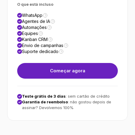
O que está incluso
WhatsApp
?
Agentes de IA
?
Automações
?
Equipes
?
Kanban CRM
?
Envio de campanhas
?
Suporte dedicado
?
Começar agora
Teste grátis de 3 dias
: sem cartão de crédito
Garantia de reembolso
: não gostou depois de
assinar? Devolvemos 100%