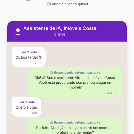
Cancele quando quiser
Assistente de IA, Imóveis Costa
online
Seu Cliente
Oi, boa tarde! 👋
11:30
🤖 Respondendo automaticamente
Olá! 😊 Sou o assistente virtual da Imóveis Costa.
Você está procurando comprar ou alugar um
imóvel?
11:31 ✓✓
Seu Cliente
Quero alugar.
11:35
🤖 Respondendo automaticamente
Perfeito! Você já tem algum bairro em mente ou
preferência de região?