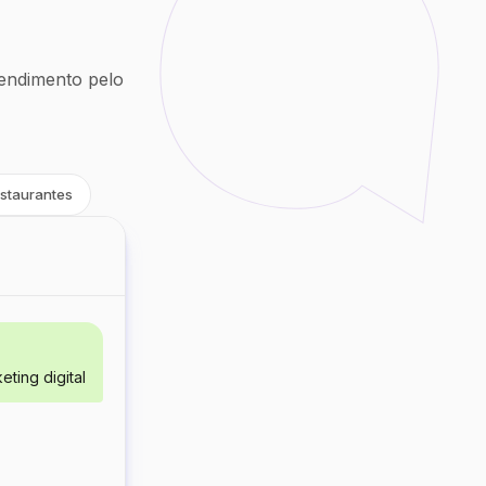
endimento pelo
staurantes
ting digital