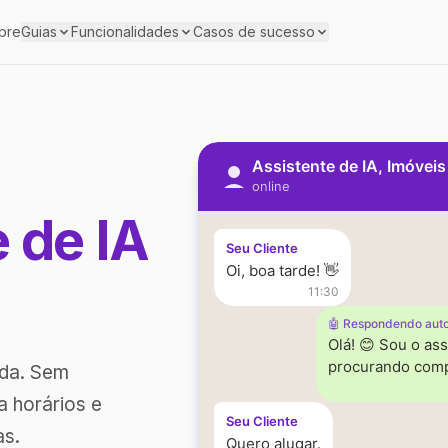
bre
Guias
Funcionalidades
Casos de sucesso
Assistente de IA, Imóvei
online
e de IA
Seu Cliente
Oi, boa tarde! 👋
11:30
🤖 Respondendo aut
Olá! 😊 Sou o ass
procurando comp
ada. Sem
a horários e
Seu Cliente
as.
Quero alugar.