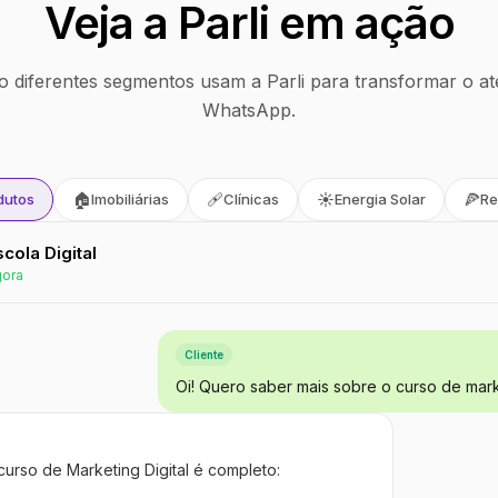
Veja a Parli em ação
 diferentes segmentos usam a Parli para transformar o at
WhatsApp.
🏠
🩹
☀️
🍕
dutos
Imobiliárias
Clínicas
Energia Solar
Re
Escola Digital
gora
Cliente
Oi! Quero saber mais sobre o curso de marke
curso de Marketing Digital é completo: