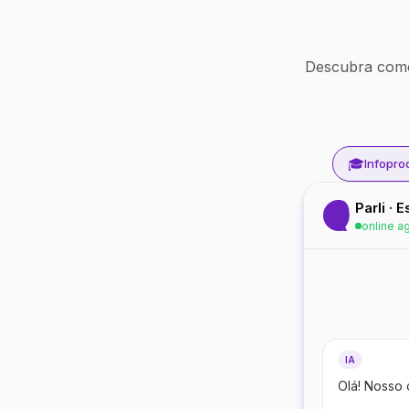
Descubra como
🎓
Infopro
Parli · 
online a
IA
Olá! Nosso 