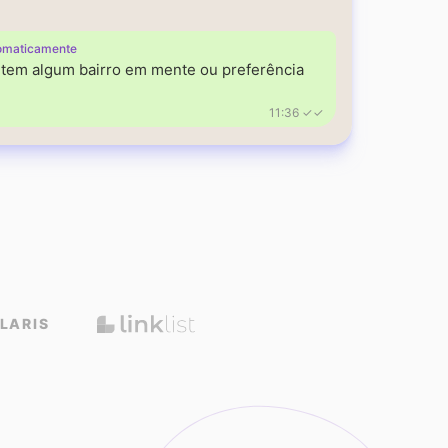
omaticamente
á tem algum bairro em mente ou preferência
11:36 ✓✓