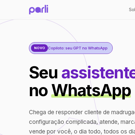
So
Copiloto: seu GPT no WhatsApp
NOVO
Seu
assistent
no
WhatsApp
Chega de responder cliente de madrug
configuração complicada, atende, marc
vende por você, o dia todo, todos os di