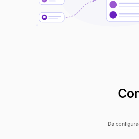
Com
Da configura