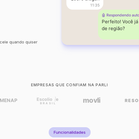
11:35
🤖 Respondendo aut
Perfeito! Você j
de região?
cele quando quiser
EMPRESAS QUE CONFIAM NA PARLI
Funcionalidades