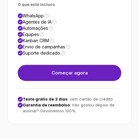
O que está incluso
WhatsApp
?
Agentes de IA
?
Automações
?
Equipes
?
Kanban CRM
?
Envio de campanhas
?
Suporte dedicado
?
Começar agora
Teste grátis de 3 dias
: sem cartão de crédito
Garantia de reembolso
: não gostou depois de
assinar? Devolvemos 100%