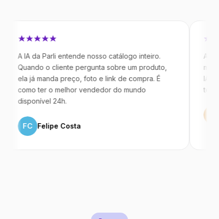
IA da Parli entende nosso catálogo inteiro.
Antes da Par
ando o cliente pergunta sobre um produto,
mandavam me
a já manda preço, foto e link de compra. É
IA atende de
mo ter o melhor vendedor do mundo
temos 40% m
sponível 24h.
ML
Marco
FC
Felipe Costa