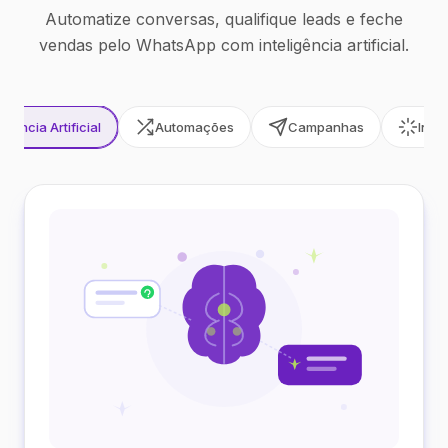
Automatize conversas, qualifique leads e feche
vendas pelo WhatsApp com inteligência artificial.
ligência Artificial
Automações
Campanhas
Inte