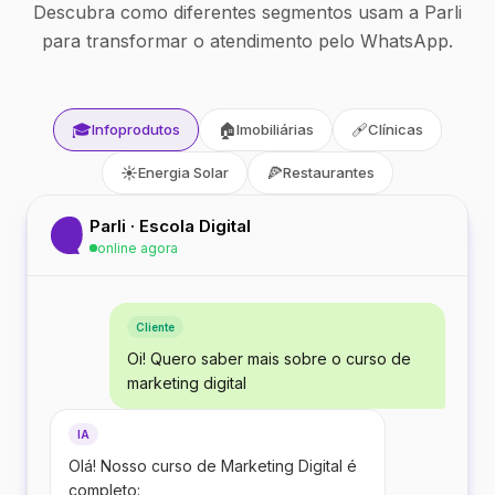
Descubra como diferentes segmentos usam a Parli
para transformar o atendimento pelo WhatsApp.
🎓
🏠
🩹
Infoprodutos
Imobiliárias
Clínicas
☀️
🍕
Energia Solar
Restaurantes
Parli · Escola Digital
online agora
Cliente
Oi! Quero saber mais sobre o curso de
marketing digital
IA
Olá! Nosso curso de Marketing Digital é
completo: