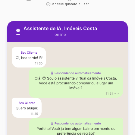
Cancele quando quiser
Assistente de IA, Imóveis Costa
online
Seu Cliente
Oi, boa tarde! 👋
11:30
🤖 Respondendo automaticamente
Olá! 😊 Sou o assistente virtual da Imóveis Costa.
Você está procurando comprar ou alugar um
imóvel?
11:31 ✓✓
Seu Cliente
Quero alugar.
11:35
🤖 Respondendo automaticamente
Perfeito! Você já tem algum bairro em mente ou
preferência de região?