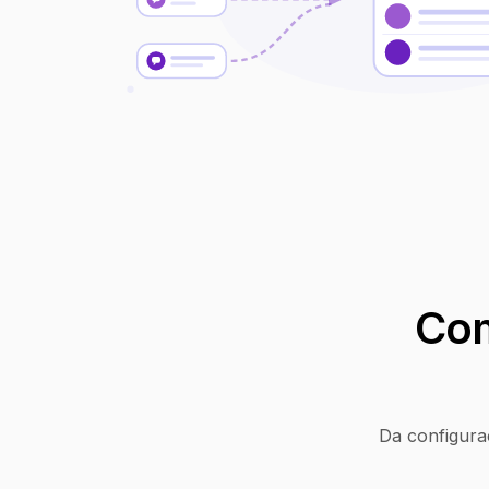
Com
Da configura