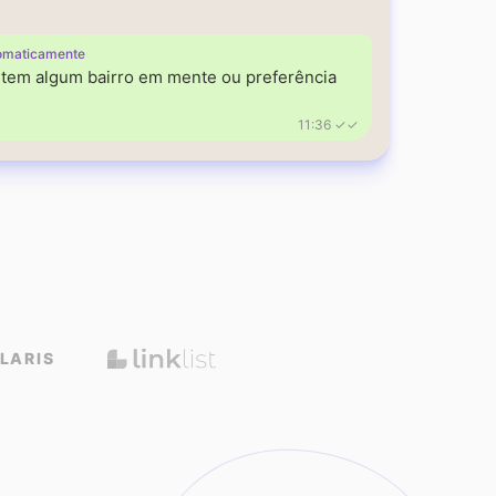
omaticamente
á tem algum bairro em mente ou preferência
11:36 ✓✓