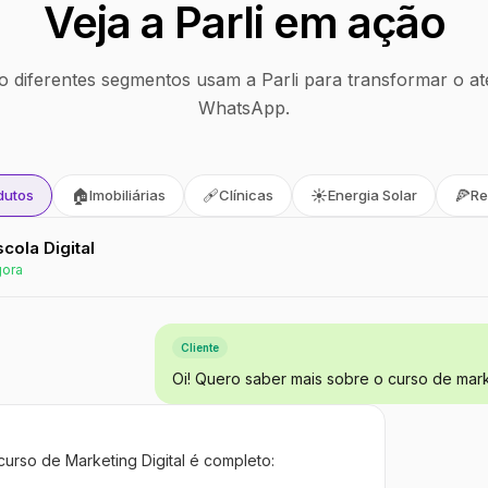
Veja a Parli em ação
 diferentes segmentos usam a Parli para transformar o at
WhatsApp.
🏠
🩹
☀️
🍕
dutos
Imobiliárias
Clínicas
Energia Solar
Re
Escola Digital
gora
Cliente
Oi! Quero saber mais sobre o curso de marke
curso de Marketing Digital é completo: