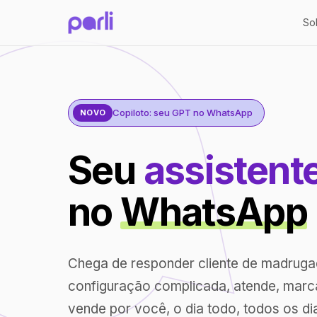
So
Copiloto: seu GPT no WhatsApp
NOVO
Seu
assistent
no
WhatsApp
Chega de responder cliente de madrug
configuração complicada, atende, marc
vende por você, o dia todo, todos os di