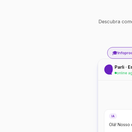
Descubra como
🎓
Infopro
Parli · 
online a
IA
Olá! Nosso 