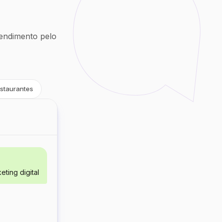
endimento pelo
staurantes
ting digital