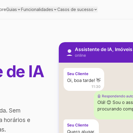
bre
Guias
Funcionalidades
Casos de sucesso
Assistente de IA, Imóvei
online
e de IA
Seu Cliente
Oi, boa tarde! 👋
11:30
🤖 Respondendo aut
Olá! 😊 Sou o ass
procurando comp
ada. Sem
a horários e
Seu Cliente
as.
Quero alugar.