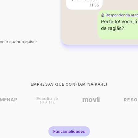
11:35
🤖 Respondendo aut
Perfeito! Você j
de região?
cele quando quiser
EMPRESAS QUE CONFIAM NA PARLI
Funcionalidades