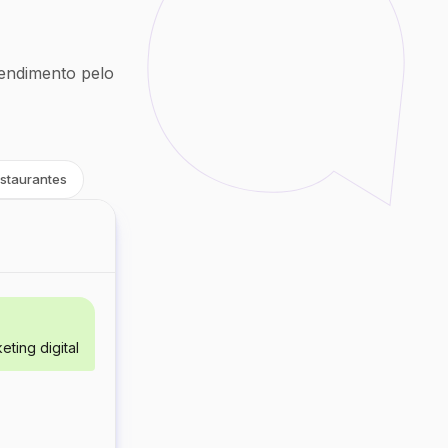
endimento pelo
staurantes
ting digital