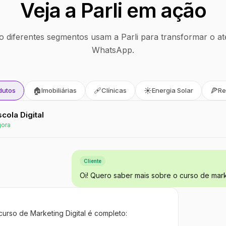
Veja a Parli em ação
 diferentes segmentos usam a Parli para transformar o at
WhatsApp.
🏠
🩹
☀️
🍕
dutos
Imobiliárias
Clínicas
Energia Solar
Re
Escola Digital
gora
Cliente
Oi! Quero saber mais sobre o curso de marke
curso de Marketing Digital é completo: