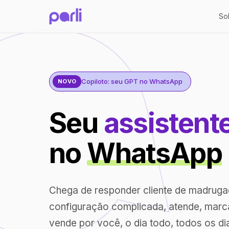
So
Copiloto: seu GPT no WhatsApp
NOVO
Seu
assistent
no
WhatsApp
Chega de responder cliente de madrug
configuração complicada, atende, marc
vende por você, o dia todo, todos os di