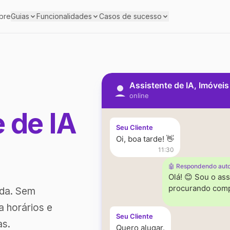
bre
Guias
Funcionalidades
Casos de sucesso
Assistente de IA, Imóvei
online
e de IA
Seu Cliente
Oi, boa tarde! 👋
11:30
🤖 Respondendo aut
Olá! 😊 Sou o ass
procurando comp
ada. Sem
a horários e
Seu Cliente
as.
Quero alugar.