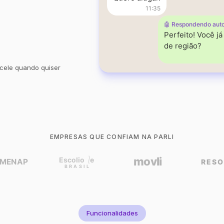
11:35
🤖 Respondendo aut
Perfeito! Você j
de região?
cele quando quiser
EMPRESAS QUE CONFIAM NA PARLI
Funcionalidades