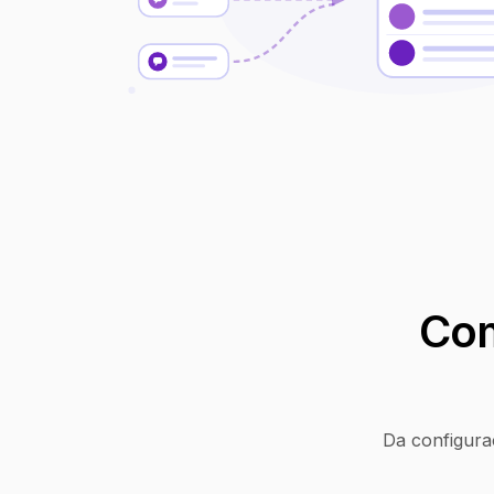
Com
Da configura