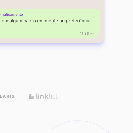
omaticamente
á tem algum bairro em mente ou preferência
11:36 ✓✓