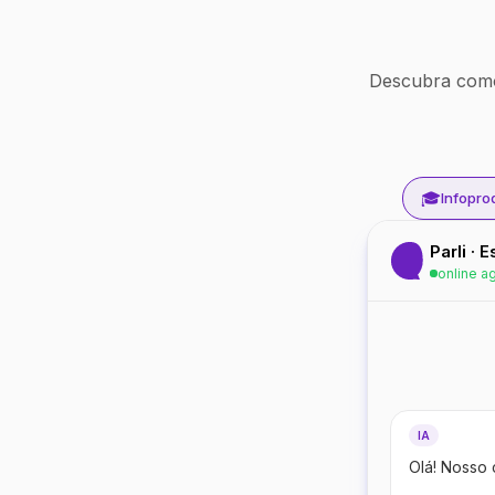
Descubra como
🎓
Infopro
Parli · 
online a
IA
Olá! Nosso 