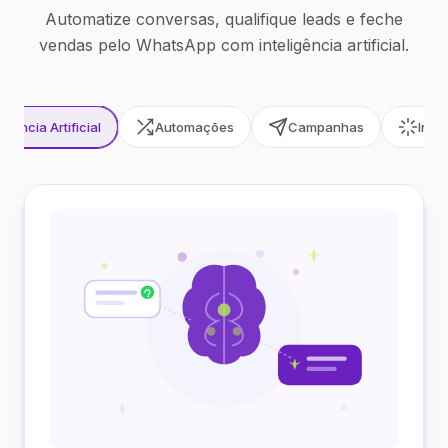
Automatize conversas, qualifique leads e feche
vendas pelo WhatsApp com inteligência artificial.
ligência Artificial
Automações
Campanhas
Inte