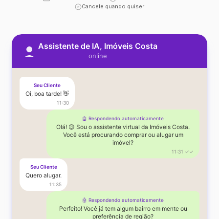
Cancele quando quiser
Assistente de IA, Imóveis Costa
online
Seu Cliente
Oi, boa tarde! 👋
11:30
🤖 Respondendo automaticamente
Olá! 😊 Sou o assistente virtual da Imóveis Costa.
Você está procurando comprar ou alugar um
imóvel?
11:31 ✓✓
Seu Cliente
Quero alugar.
11:35
🤖 Respondendo automaticamente
Perfeito! Você já tem algum bairro em mente ou
preferência de região?