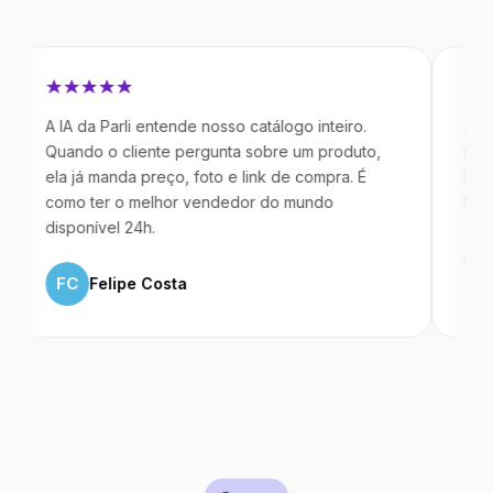
 IA da Parli entende nosso catálogo inteiro.
Antes da Pa
uando o cliente pergunta sobre um produto,
mandavam m
la já manda preço, foto e link de compra. É
IA atende d
omo ter o melhor vendedor do mundo
temos 40% 
isponível 24h.
ML
Marc
FC
Felipe Costa