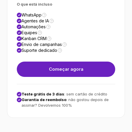
O que está incluso
WhatsApp
?
Agentes de IA
?
Automações
?
Equipes
?
Kanban CRM
?
Envio de campanhas
?
Suporte dedicado
?
Começar agora
Teste grátis de 3 dias
: sem cartão de crédito
Garantia de reembolso
: não gostou depois de
assinar? Devolvemos 100%