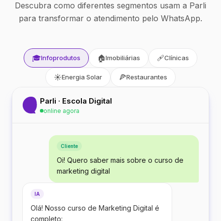
Descubra como diferentes segmentos usam a Parli
para transformar o atendimento pelo WhatsApp.
🎓
🏠
🩹
Infoprodutos
Imobiliárias
Clínicas
☀️
🍕
Energia Solar
Restaurantes
Parli · Escola Digital
online agora
Cliente
Oi! Quero saber mais sobre o curso de
marketing digital
IA
Olá! Nosso curso de Marketing Digital é
completo: