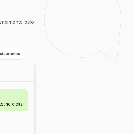
endimento pelo
staurantes
ting digital