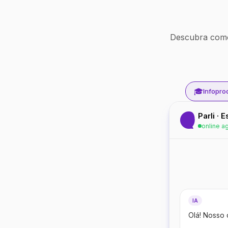
Descubra como
🎓
Infopro
Parli · 
online a
IA
Olá! Nosso 