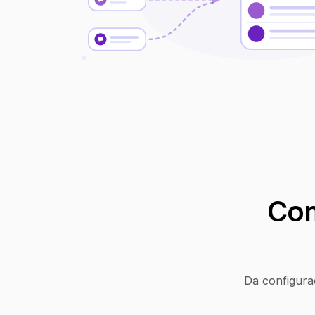
Com
Da configura