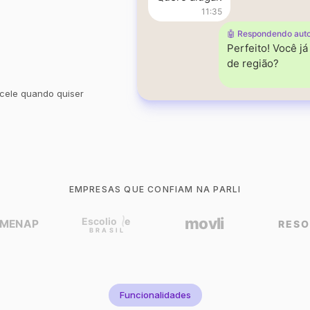
11:35
🤖 Respondendo aut
Perfeito! Você j
de região?
cele quando quiser
EMPRESAS QUE CONFIAM NA PARLI
Funcionalidades