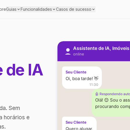
bre
Guias
Funcionalidades
Casos de sucesso
Assistente de IA, Imóvei
online
e de IA
Seu Cliente
Oi, boa tarde! 👋
11:30
🤖 Respondendo aut
Olá! 😊 Sou o ass
procurando comp
ada. Sem
a horários e
Seu Cliente
as.
Quero alugar.