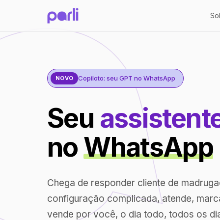
So
Copiloto: seu GPT no WhatsApp
NOVO
Seu
assistent
no
WhatsApp
Chega de responder cliente de madrug
configuração complicada, atende, marc
vende por você, o dia todo, todos os di