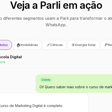
Veja a Parli em ação
 diferentes segmentos usam a Parli para transformar o at
WhatsApp.
🏠
🩹
☀️
🍕
dutos
Imobiliárias
Clínicas
Energia Solar
Re
Escola Digital
gora
Cliente
Oi! Quero saber mais sobre o curso de marke
curso de Marketing Digital é completo: