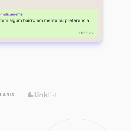
omaticamente
á tem algum bairro em mente ou preferência
11:36 ✓✓